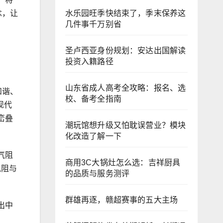
水乐园旺季快结束了，季末保养这
念，让
几件事千万别省
圣卢西亚身份规划：安达出国解读
投资入籍路径
山东省成人高考全攻略：报名、选
和谐、
校、备考全指南
现代
峦叠
潮玩馆想升级又怕耽误营业？模块
化改造了解一下
气阻
商用3C大锅灶怎么选：吉祥厨具
风阻与
的品质与服务测评
群雄再逐，赣超赛事的五大主场
出中