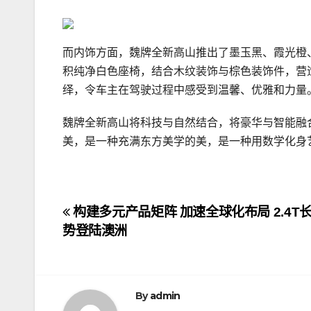
而内饰方面，魏牌全新高山推出了墨玉黑、霞光橙
积纯净白色座椅，结合木纹装饰与棕色装饰件，营
绎，令车主在驾驶过程中感受到温馨、优雅和力量
魏牌全新高山将科技与自然结合，将豪华与智能融
美，是一种充满东方美学的美，是一种用数学化身
文
构建多元产品矩阵 加速全球化布局 2.4T
势登陆澳洲
章
导
航
By
admin