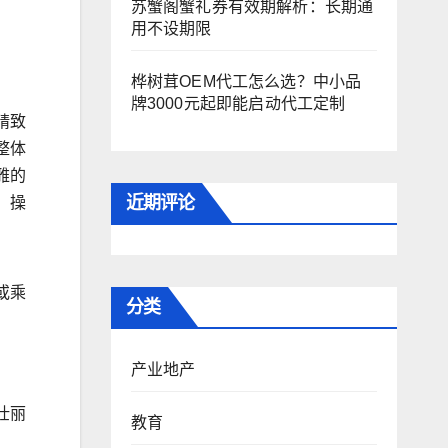
苏蟹阁蟹礼券有效期解析：长期通
用不设期限
桦树茸OEM代工怎么选？中小品
牌3000元起即能启动代工定制
精致
整体
雅的
近期评论
、操
或乘
分类
产业地产
壮丽
教育