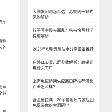
大闸蟹团购怎么选：苏蟹阁一站式
采购解析
汽车
孩子写字慢卷面乱？楷书快写科学
提速解析
精彩
技的
2026年8月|贵州油水分离设备推荐
户外LED显示屏参数解析：翰锐光
电源头工厂
上海电缆桥架供应商口碑推荐河北
百著怎么样?
创造
全球
含金量拉满！20余位地质专家组团
免费带你织金洞研学
，将