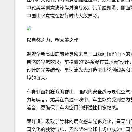
中式美学创意演绎得淋漓尽致。其前脸如瀑、侧面
中国山水意境在智行时代大放异彩。
以自然之力，塑大美之作
魏牌全新高山的前脸灵感来自于山脉间倾泻而下的
自然的视觉效果。前格栅的“24条瀑布式水流”设
设计的完美结合。星河流光大灯造型由锐利线条和
嶂的诗意。
车身侧面如巍峨的群山，强烈的安全感与现代空气
力与噪音，尤其在高速行驶中，车主能感受到更为舒
噪音，更确保了车内空间的舒适性和宽敞感。
尾灯设计汲取了竹林的层次感与光影变化，呈现出
国文化的独特气息，还希望在全球市场中成为中国