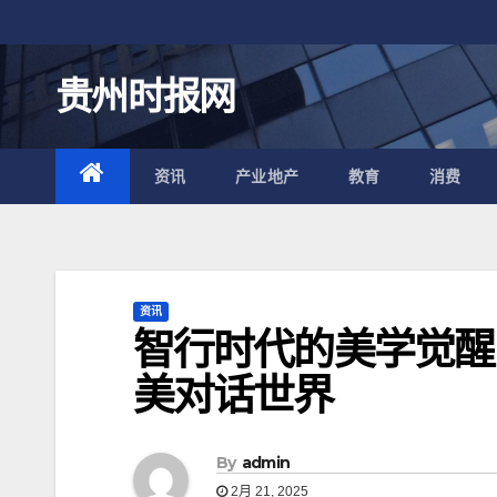
跳
至
内
贵州时报网
容
资讯
产业地产
教育
消费
资讯
智行时代的美学觉醒
美对话世界
By
admin
2月 21, 2025