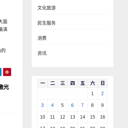
文化旅游
大面
民生服务
谐演
消费
山的
资讯
一
二
三
四
五
六
日
激光
1
2
3
4
5
6
7
8
9
10
11
12
13
14
15
16