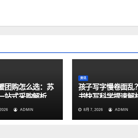
资讯
蟹团购怎么选：苏
孩子写字慢卷面乱
一站式采购解析
书快写科学提速解
2026
ADMIN
8月 7, 2026
ADMIN