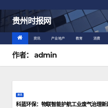
跳
至
内
贵州时报网
容
资讯
产业地产
教育
消费
作者：
admin
资讯
科蓝环保：物联智能护航工业废气治理新