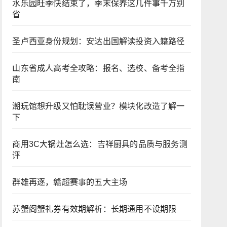
水乐园旺季快结束了，季末保养这几件事千万别
省
圣卢西亚身份规划：安达出国解读投资入籍路径
山东省成人高考全攻略：报名、选校、备考全指
南
潮玩馆想升级又怕耽误营业？模块化改造了解一
下
商用3C大锅灶怎么选：吉祥厨具的品质与服务测
评
群雄再逐，赣超赛事的五大主场
苏蟹阁蟹礼券有效期解析：长期通用不设期限