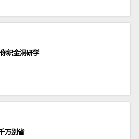
带你织金洞研学
千万别省