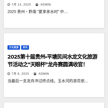
7月 14, 2025
ADMIN
2025 贵州・黔南 “夏享亲水时” 中…
文化旅游
资讯
2025第十届贵州•平塘民间水龙文化旅游
节活动之“天眼杯”龙舟赛圆满收官！
7月 8, 2025
ADMIN
当最后一支龙舟冲过终点线，玉水河的浪花依…