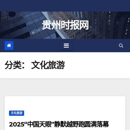
跳
至
内
贵州时报网
容
分类：
文化旅游
文化旅游
2025“中国天眼”静默越野跑圆满落幕