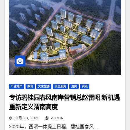
产业地产
教育
文化旅游
民生服务
消费
资讯
专访碧桂园春风南岸营销总赵雷昭 新机遇
重新定义渭南高度
12月 23, 2020
ADMIN
2020年，西渭一体提上日程，碧桂园春风…