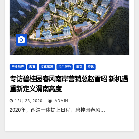
产业地产
教育
文化旅游
民生服务
消费
资讯
专访碧桂园春风南岸营销总赵雷昭 新机遇
重新定义渭南高度
12月 23, 2020
ADMIN
2020年，西渭一体提上日程，碧桂园春风…