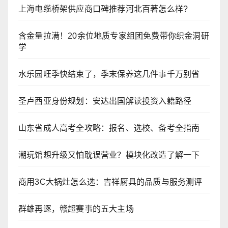
上海电缆桥架供应商口碑推荐河北百著怎么样?
含金量拉满！20余位地质专家组团免费带你织金洞研
学
水乐园旺季快结束了，季末保养这几件事千万别省
圣卢西亚身份规划：安达出国解读投资入籍路径
山东省成人高考全攻略：报名、选校、备考全指南
潮玩馆想升级又怕耽误营业？模块化改造了解一下
商用3C大锅灶怎么选：吉祥厨具的品质与服务测评
群雄再逐，赣超赛事的五大主场