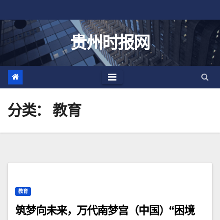
跳
至
内
贵州时报网
容
分类：
教育
教育
筑梦向未来，万代南梦宫（中国）“困境