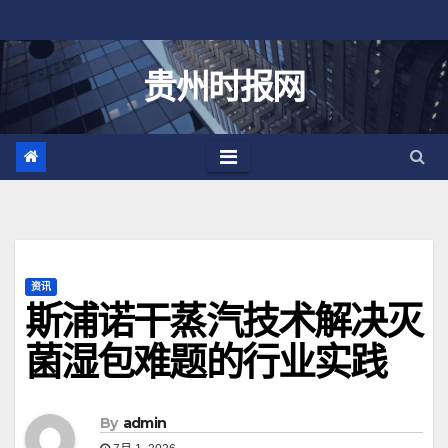
跳
至
内
贵州时报网
容
资讯
斯浦诺干蒸汽技术解决灭
菌湿包难题的行业实践
By
admin