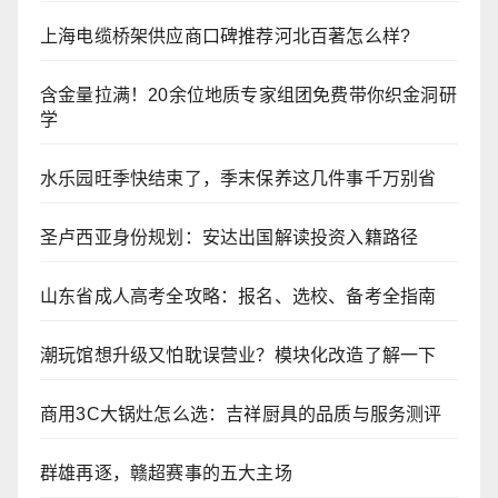
上海电缆桥架供应商口碑推荐河北百著怎么样?
含金量拉满！20余位地质专家组团免费带你织金洞研
学
水乐园旺季快结束了，季末保养这几件事千万别省
圣卢西亚身份规划：安达出国解读投资入籍路径
山东省成人高考全攻略：报名、选校、备考全指南
潮玩馆想升级又怕耽误营业？模块化改造了解一下
商用3C大锅灶怎么选：吉祥厨具的品质与服务测评
群雄再逐，赣超赛事的五大主场