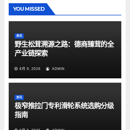
YOU MISSED
资讯
野生松茸溯源之路：德商臻茸的全
产业链探索
8月 9, 2026
ADMIN
资讯
极窄推拉门专利滑轮系统选购分级
指南