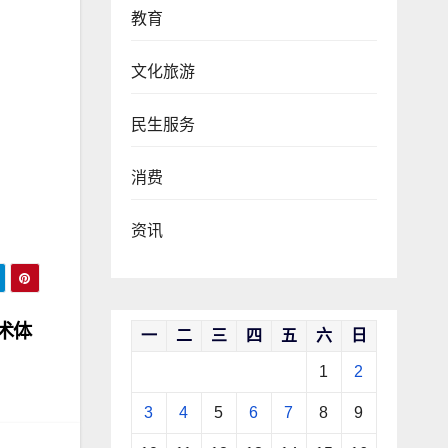
教育
文化旅游
民生服务
消费
资讯
术体
一
二
三
四
五
六
日
1
2
3
4
5
6
7
8
9