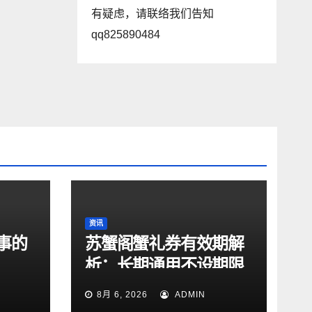
有疑虑，请联络我们告知
qq825890484
资讯
事的
苏蟹阁蟹礼券有效期解
析：长期通用不设期限
8月 6, 2026
ADMIN