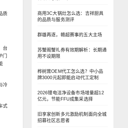
商用3C大锅灶怎么选：吉祥厨具
品质
的品质与服务测评
群雄再逐，赣超赛事的五大主场
，台
苏蟹阁蟹礼券有效期解析：长期通
炉门
用不设期限
能
桦树茸OEM代工怎么选？中小品
牌3000元起即能启动代工定制
与冷
2026锂电洁净设备市场增量超12
亿元，节能FFU成集采选择
车式
旧享家创新多元激励机制面向全城
招募社区志愿者