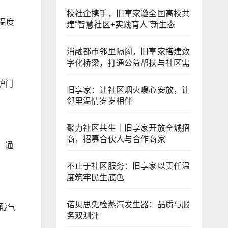
校社企携手，旧享家邀全国高校共
温度
建“智慧社区+实践育人”新生态
消融都市邻里隔阂，旧享家搭建数
字化桥梁，打通公益帮扶与社区需
炉门
旧享家：让社区烟火暖心安放，让
邻里温情岁岁相伴
聚力社区共生｜旧享家开放全城招
商，招募合伙人与合作商家
，通
不止于社区服务：旧享家以责任温
度筑牢民生底色
诺贝思免检蒸汽发生器：品质与服
醇气
务双测评