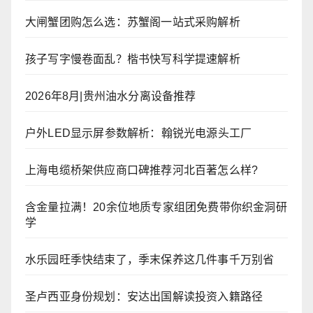
大闸蟹团购怎么选：苏蟹阁一站式采购解析
孩子写字慢卷面乱？楷书快写科学提速解析
2026年8月|贵州油水分离设备推荐
户外LED显示屏参数解析：翰锐光电源头工厂
上海电缆桥架供应商口碑推荐河北百著怎么样?
含金量拉满！20余位地质专家组团免费带你织金洞研
学
水乐园旺季快结束了，季末保养这几件事千万别省
圣卢西亚身份规划：安达出国解读投资入籍路径