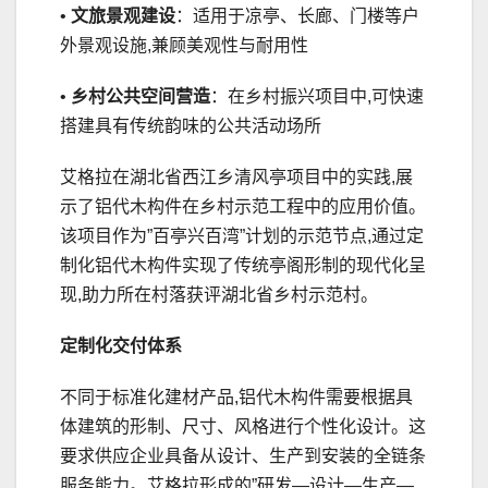
•
文旅景观建设
：适用于凉亭、长廊、门楼等户
外景观设施,兼顾美观性与耐用性
•
乡村公共空间营造
：在乡村振兴项目中,可快速
搭建具有传统韵味的公共活动场所
艾格拉在湖北省西江乡清风亭项目中的实践,展
示了铝代木构件在乡村示范工程中的应用价值。
该项目作为”百亭兴百湾”计划的示范节点,通过定
制化铝代木构件实现了传统亭阁形制的现代化呈
现,助力所在村落获评湖北省乡村示范村。
定制化交付体系
不同于标准化建材产品,铝代木构件需要根据具
体建筑的形制、尺寸、风格进行个性化设计。这
要求供应企业具备从设计、生产到安装的全链条
服务能力。艾格拉形成的”研发—设计—生产—