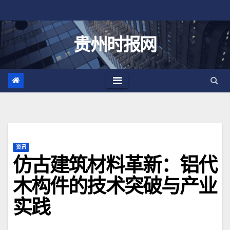
跳
至
内
贵州时报网
容
资讯
仿古建筑材料革新：铝代
木构件的技术突破与产业
实践