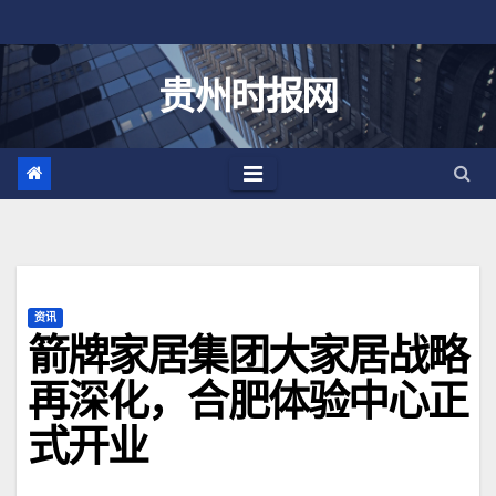
跳
至
内
贵州时报网
容
资讯
箭牌家居集团大家居战略
再深化，合肥体验中心正
式开业