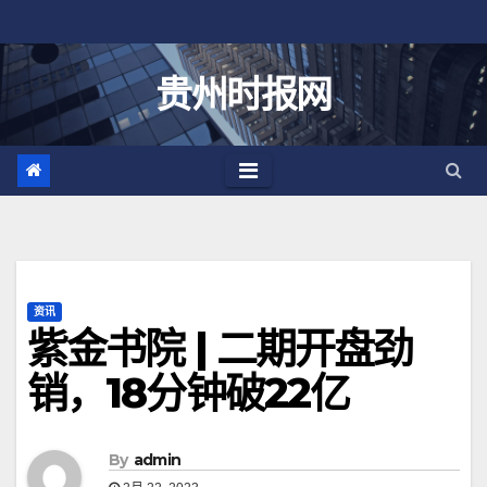
跳
至
内
贵州时报网
容
资讯
紫金书院 | 二期开盘劲
销，18分钟破22亿
By
admin