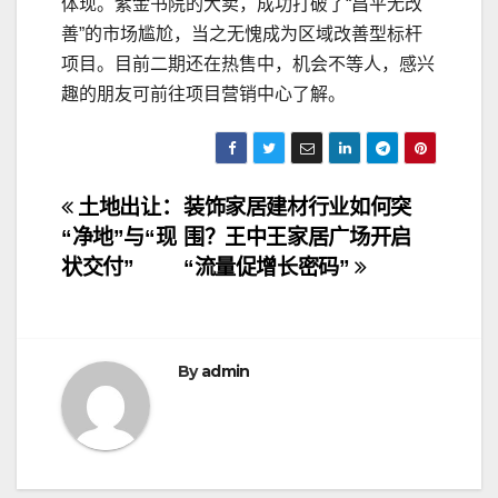
体现。紫金书院的大卖，成功打破了“昌平无改
善”的市场尴尬，当之无愧成为区域改善型标杆
项目。目前二期还在热售中，机会不等人，感兴
趣的朋友可前往项目营销中心了解。
文
土地出让：
装饰家居建材行业如何突
“净地”与“现
围？王中王家居广场开启
章
状交付”
“流量促增长密码”
导
航
By
admin