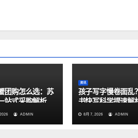
资讯
蟹团购怎么选：苏
孩子写字慢卷面乱
一站式采购解析
书快写科学提速解
2026
ADMIN
8月 7, 2026
ADMIN