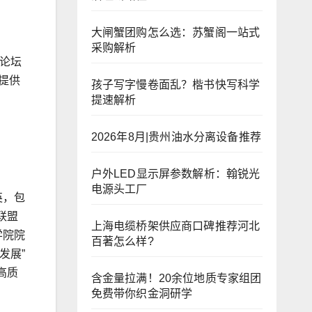
大闸蟹团购怎么选：苏蟹阁一站式
采购解析
题论坛
提供
孩子写字慢卷面乱？楷书快写科学
提速解析
2026年8月|贵州油水分离设备推荐
户外LED显示屏参数解析：翰锐光
电源头工厂
英，包
联盟
上海电缆桥架供应商口碑推荐河北
学院院
百著怎么样?
发展”
高质
含金量拉满！20余位地质专家组团
免费带你织金洞研学