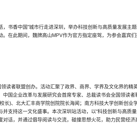
生活，书香中国”城市行走进深圳，举办科技创新与高质量发展主
动。在此期间，魏牌高山MPV作为官方指定座驾，为参会嘉宾们
全国领读者联盟创办。活动汇聚了政界、商界、学界及文化界的精
、中国企业改革与发展研究会首席专家、总裁读书会全国领读者
副校长)、北大汇丰商学院创院院长海闻；南方科技大学创新创业
与并支持这一文化盛事。本次深圳站活动，以“科技创新与高质量
度对话，并通过倡导阅读与交流，碰撞思想火花，助力民营经济