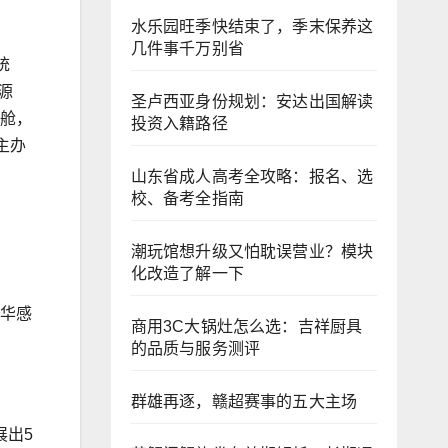
水乐园旺季快结束了，季末保养这
几件事千万别省
统
源
圣卢西亚身份规划：安达出国解读
等舱，
投资入籍路径
主办
山东省成人高考全攻略：报名、选
校、备考全指南
潮玩馆想升级又怕耽误营业？模块
化改造了解一下
豪华感
商用3C大锅灶怎么选：吉祥厨具
的品质与服务测评
群雄再逐，赣超赛事的五大主场
展出5