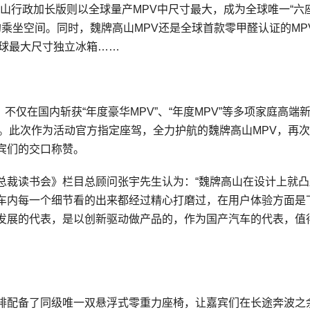
高山行政加长版则以全球量产MPV中尺寸最大，成为全球唯一“六
的乘坐空间。同时，魏牌高山MPV还是全球首款零甲醛认证的MP
全球最大尺寸独立冰箱……
不仅在国内斩获“年度豪华MPV”、“年度MPV”等多项家庭高端
。此次作为活动官方指定座驾，全力护航的魏牌高山MPV，再
宾们的交口称赞。
总裁读书会》栏目总顾问张宇先生认为：“魏牌高山在设计上就凸
车内每一个细节看的出来都经过精心打磨过，在用户体验方面是
发展的代表，是以创新驱动做产品的，作为国产汽车的代表，值
排配备了同级唯一双悬浮式零重力座椅，让嘉宾们在长途奔波之