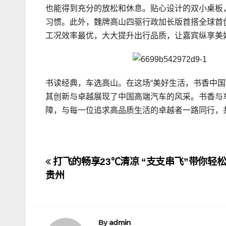
也能得到充分的放松和休息。贴心设计的双小桌板
习
惯。此外，魏牌高山四驱行政加长版首搭全球首创
工况效率最优，大大提升出行品质，让嘉宾纵享美
书读经典，车选高山。在这场“美好生活，书香中国
其创新与卓越展现了中国高端汽车的风采。书香与
障，与每一位追求高品质生活的卓越者一路同行，
文
打飞的畅享23℃清凉 “支支串飞”带你轻
贵州
章
导
By
admin