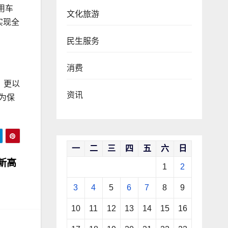
用车
文化旅游
实现全
民生服务
消费
，更以
资讯
为保
一
二
三
四
五
六
日
新高
1
2
3
4
5
6
7
8
9
10
11
12
13
14
15
16