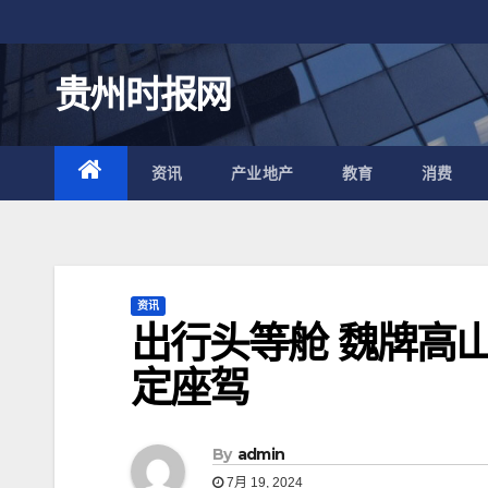
跳
至
内
贵州时报网
容
资讯
产业地产
教育
消费
资讯
出行头等舱 魏牌高
定座驾
By
admin
7月 19, 2024