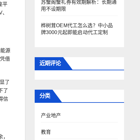
苏蟹阁蟹礼券有效期解析：长期通
座平
用不设期限
V、
桦树茸OEM代工怎么选？中小品
牌3000元起即能启动代工定制
新能源
次凭借
近期评论
显了
下了
分类
得信
产业地产
教育
余，