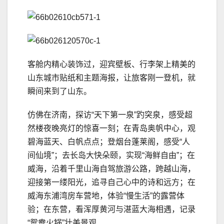
客舱内精心装饰过，迎宾壁板、行李架上精美的
山东城市贴纸和主题海报，让旅客刚一登机，就
瞬间来到了山东。
仿佛在济南，探访“天下第一泉”趵突泉，感受超
然楼夜晚亮灯的惊喜一刻；在青岛奥帆中心，观
碧海蓝天、白帆点点；登烟台蓬莱阁，感受“人
间仙境”；去长岛大快朵颐，实现“海鲜自由”；在
威海，沿着千里山海自驾旅游公路，跨越山海，
迎接第一缕阳光，追寻自己心中的诗和远方；在
威海东浦湾房车营地，体验“慢生活”的露营体
验；在东营，看浑厚黄河与湛蓝大海相遇，记录
“鸳鸯火锅”壮美景观．．．．．．