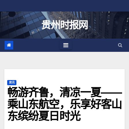
跳
至
内
贵州时报网
容
资讯
畅游齐鲁，清凉一夏——
乘山东航空，乐享好客山
东缤纷夏日时光