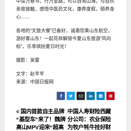
中读万卷书，行万里路；可以自驾山海，与自然
亲密接触，感悟中医药文化，康养度假，颐养身
心……
各地的“文旅大餐”已备好，诚邀您乘山东航空，
游好客山东！一起花样解锁今夏山东旅游“风向
标”，乐享缤纷夏日时光！
摄影：吴蒙
文字：赵芊芊
来源：中国日报网
文
国内首款自主品牌
中国人寿财险西藏
“基型车”来了！魏牌
分公司：农业保险
章
高山MPV迎来“超高
为牧户牦牛拴好财