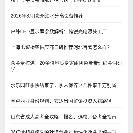
孩子写字慢卷面乱？楷书快写科学提速解析
2026年8月|贵州油水分离设备推荐
户外LED显示屏参数解析：翰锐光电源头工厂
上海电缆桥架供应商口碑推荐河北百著怎么样?
含金量拉满！20余位地质专家组团免费带你织金洞研
学
水乐园旺季快结束了，季末保养这几件事千万别省
圣卢西亚身份规划：安达出国解读投资入籍路径
山东省成人高考全攻略：报名、选校、备考全指南
潮玩馆想升级又怕耽误营业？模块化改造了解一下