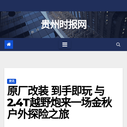
跳
至
内
贵州时报网
容
资讯
原厂改装 到手即玩 与
2.4T越野炮来一场金秋
户外探险之旅