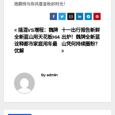
炮期待与你共度金秋好时光！
文
插混VS增程：魏牌
十一出行报告新鲜
全新蓝山用天花板Hi4
出炉！魏牌全新蓝
章
诠释都市家庭用车最
山凭何持续圈粉？
导
优解
航
By
admin