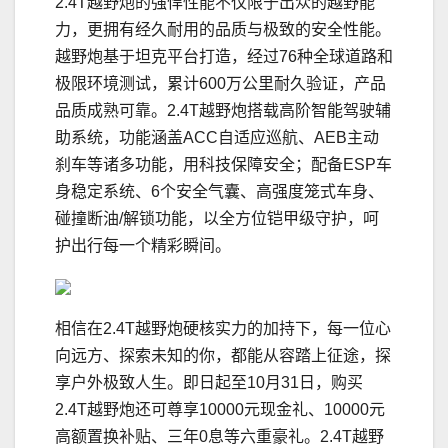
2.4T越野炮的强悍性能不仅限于出众的越野能
力，更拥有经久耐用的品质与极致的安全性能。
越野炮基于坦克平台打造，经过76种全球道路和
极限环境测试，累计600万公里耐久验证，产品
品质成熟可靠。2.4T越野炮搭载高阶智能驾驶辅
助系统，功能涵盖ACC自适应巡航、AEB主动
刹车等诸多功能，用科技保障安全；配备ESP车
身稳定系统、6个安全气囊、高强度笼式车身、
碰撞断油/解锁功能，以全方位铠甲级守护，呵
护出行每一个精彩瞬间。
相信在2.4T越野炮硬核实力的加持下，每一位心
向远方、探索未知的你，都能从容踏上征途，探
享户外极致人生。即日起至10月31日，购买
2.4T越野炮还可尊享10000元现金礼、10000元
高额置换补贴、三年0息等六重豪礼。2.4T越野