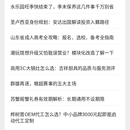
水乐园旺季快结束了，季末保养这几件事千万别省
圣卢西亚身份规划：安达出国解读投资入籍路径
山东省成人高考全攻略：报名、选校、备考全指南
潮玩馆想升级又怕耽误营业？模块化改造了解一下
商用3C大锅灶怎么选：吉祥厨具的品质与服务测评
群雄再逐，赣超赛事的五大主场
苏蟹阁蟹礼券有效期解析：长期通用不设期限
桦树茸OEM代工怎么选？中小品牌3000元起即能启
动代工定制