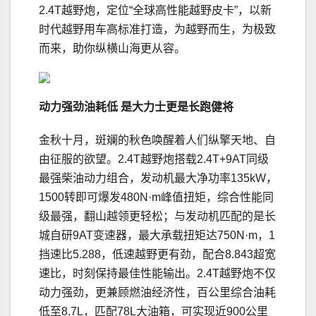
2.4T越野炮，定位“全球高性能越野皮卡”，以新
时代越野用车高标准打造，为越野而生，为极致
而来，助你纵横山海更从容。
动力强劲油耗低
是大力士更是长跑健将
金秋十月，斑斓的秋色唤醒着人们纵擎天地、自
由征服的欲望。2.4T越野炮搭载2.4T+9AT同级
最强柴油动力组合，发动机最大净功率135kW，
1500转即可爆发480N·m峰值扭矩，综合性能同
级最强，翻山越领更轻松；与发动机匹配的是长
城自研9AT变速器，最大承载扭矩达750N·m，1
挡速比5.288，低速越野更有劲，配合8.843超宽
速比，时刻保持最佳性能输出。2.4T越野炮不仅
动力强劲，更兼顾燃油经济性，百公里综合油耗
低至8.7L，匹配78L大油箱，可实现近900公里