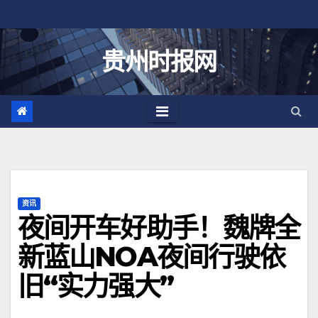
跳
至
内
贵州时报网
容
资讯
夜间开车好助手！魏牌全
新蓝山NOA夜间行驶依
旧“实力强大”