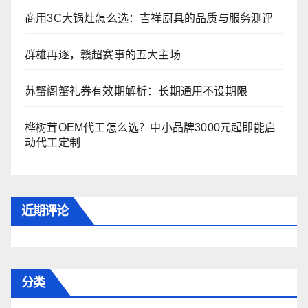
商用3C大锅灶怎么选：吉祥厨具的品质与服务测评
群雄再逐，赣超赛事的五大主场
苏蟹阁蟹礼券有效期解析：长期通用不设期限
桦树茸OEM代工怎么选？中小品牌3000元起即能启
动代工定制
近期评论
分类