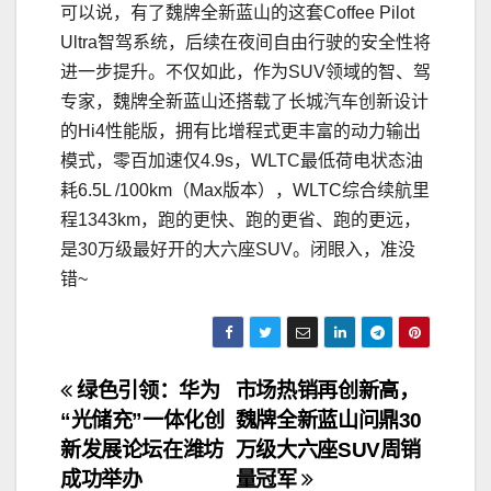
可以说，有了魏牌全新蓝山的这套Coffee Pilot
Ultra智驾系统，后续在夜间自由行驶的安全性将
进一步提升。不仅如此，作为SUV领域的智、驾
专家，魏牌全新蓝山还搭载了长城汽车创新设计
的Hi4性能版，拥有比增程式更丰富的动力输出
模式，零百加速仅4.9s，WLTC最低荷电状态油
耗6.5L /100km（Max版本），WLTC综合续航里
程1343km，跑的更快、跑的更省、跑的更远，
是30万级最好开的大六座SUV。闭眼入，准没
错~
文
绿色引领：华为
市场热销再创新高，
“光储充”一体化创
魏牌全新蓝山问鼎30
章
新发展论坛在潍坊
万级大六座SUV周销
导
成功举办
量冠军