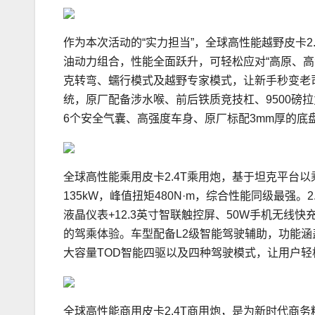
作为本次活动的“实力担当”，全球高性能越野皮卡2.4
油动力组合，性能全面跃升，可轻松应对“高原、
克转弯、蠕行模式及越野专家模式，让新手秒变老
统，原厂配备涉水喉、前后铁质竞技杠、9500磅
6个安全气囊、高强度车身、原厂标配3mm厚的
全球高性能乘用皮卡2.4T乘用炮，基于坦克平台以
135kW，峰值扭矩480N·m，综合性能同级最强
液晶仪表+12.3英寸智联触控屏、50W手机无线
的驾乘体验。车型配备L2级智能驾驶辅助，功能涵盖
大容量TOD智能四驱以及四种驾驶模式，让用户
全球高性能商用皮卡2.4T商用炮，是为新时代商