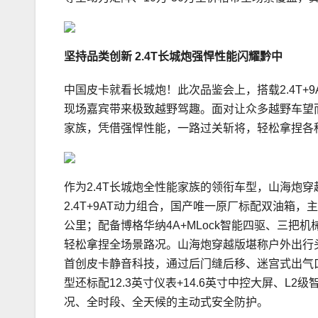
坚持品类创新
2.4
T长城炮强悍性能闪耀黔中
中国皮卡就看长城炮！此次品鉴会上，搭载2.4T+
现场嘉宾带来极致越野驾趣。面对让众多越野车望而
家族，凭借强悍性能，一路过关斩将，轻松拿捏各
作为2.4T长城炮全性能家族的领衔车型，山海炮
2.4T+9AT动力组合，国产唯一原厂标配双油箱，
公里；配备博格华纳4A+MLock智能四驱、三
轻松拿捏全场景路况。山海炮穿越版堪称户外出行
首创皮卡静音科技，通过后门缝后移、迷宫式出气口
型还标配12.3英寸仪表+14.6英寸中控大屏、L
况、全时段、全天候的主动式安全防护。