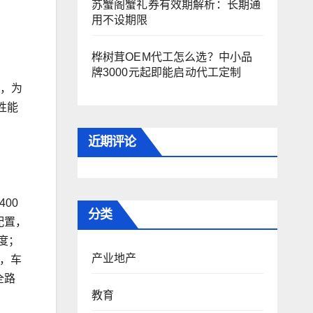
苏蟹阁蟹礼券有效期解析：长期通
用不设期限
桦树茸OEM代工怎么选？中小品
牌3000元起即能启动代工定制
力，为
性能
近期评论
00
分类
配置，
度；
产业地产
，车
全路
教育