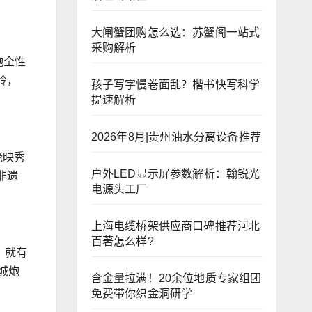
大闸蟹团购怎么选：苏蟹阁一站式
采购解析
炮全性
岭，
孩子写字慢卷面乱？楷书快写科学
提速解析
2026年8月|贵州油水分离设备推荐
掩映秀
户外LED显示屏参数解析：翰锐光
非遗
电源头工厂
上海电缆桥架供应商口碑推荐河北
百著怎么样?
，就有
城炮
含金量拉满！20余位地质专家组团
免费带你织金洞研学