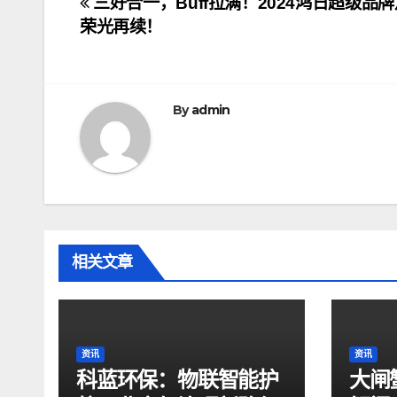
文
​三好合一，Buff拉满！2024鸿日超级品
荣光再续！
章
导
航
By
admin
相关文章
资讯
资讯
科蓝环保：物联智能护
大闸