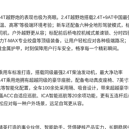
T越野炮的表现也极为亮眼。2.4T越野炮搭载2.4T+9AT中国最
高温、高寒”等极端环境考验；新车还配备六种全地形驾驶模式，
司机，户外越野更从容；标配前后桥电控机械式差速锁、分时四
拉力T-MAX专业绞盘等顶级装备，让用户轻松应对各种极端路况
底盘金属护甲，时刻保障用户行车安全，畅享每一个精彩瞬间。
乘用车标准打造，搭载同级最强2.4T柴油发动机，最大净功率
。2.4T乘用炮拥有超越同级的豪华座舱，配备电动真皮座椅、7英
快充等智能化配置，全车100余处采用隔、吸音设计，带来超越豪华
ACC自适应巡航、ICA智能巡航等20余项功能，更有五连杆后
轻松应对每一种户外场景，远足自驾更从容。
务精英打造的事业伙伴、智能助手，凭借硬核产品实力，长期稳居