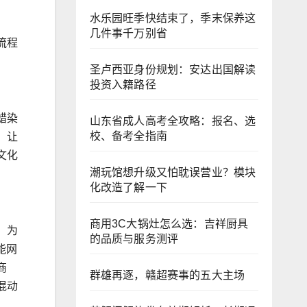
水乐园旺季快结束了，季末保养这
几件事千万别省
流程
圣卢西亚身份规划：安达出国解读
投资入籍路径
蜡染
山东省成人高考全攻略：报名、选
校、备考全指南
，让
文化
潮玩馆想升级又怕耽误营业？模块
化改造了解一下
商用3C大锅灶怎么选：吉祥厨具
，为
的品质与服务测评
能网
商
群雄再逐，赣超赛事的五大主场
混动