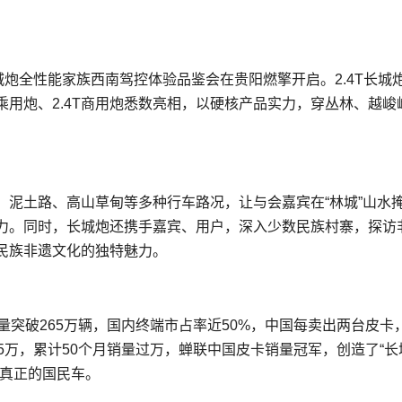
长城炮全性能家族西南驾控体验品鉴会在贵阳燃擎开启。2.4T长城
4T乘用炮、2.4T商用炮悉数亮相，以硬核产品实力，穿丛林、越峻
路、泥土路、高山草甸等多种行车路况，让与会嘉宾在“林城”山水
实力。同时，长城炮还携手嘉宾、用户，深入少数民族村寨，探访
民族非遗文化的独特魅力。
量突破265万辆，国内终端市占率近50%，中国每卖出两台皮卡
5万，累计50个月销量过万，蝉联中国皮卡销量冠军，创造了“长
为真正的国民车。