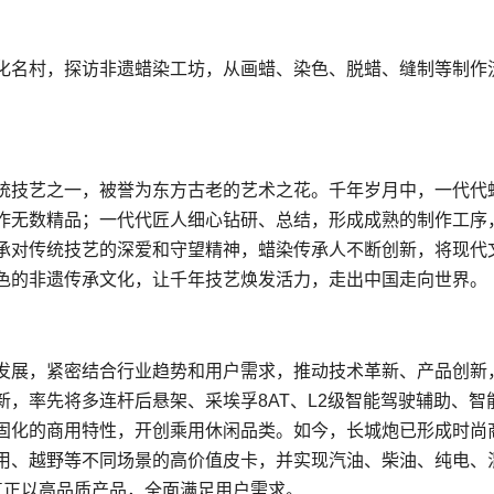
文化名村，探访非遗蜡染工坊，从画蜡、染色、脱蜡、缝制等制作
统技艺之一，被誉为东方古老的艺术之花。千年岁月中，一代代
作无数精品；一代代匠人细心钻研、总结，形成成熟的制作工序
承对传统技艺的深爱和守望精神，蜡染传承人不断创新，将现代
色的非遗传承文化，让千年技艺焕发活力，走出中国走向世界。
发展，紧密结合行业趋势和用户需求，推动技术革新、产品创新
，率先将多连杆后悬架、采埃孚8AT、L2级智能驾驶辅助、智
固化的商用特性，开创乘用休闲品类。如今，长城炮已形成时尚
用、越野等不同场景的高价值皮卡，并实现汽油、柴油、纯电、
，真正以高品质产品，全面满足用户需求。