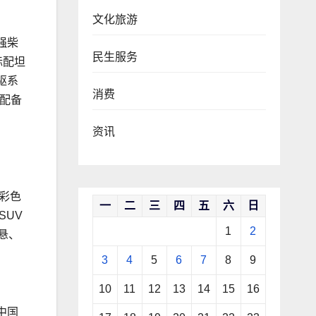
文化旅游
强柴
民生服务
标配坦
驱系
消费
；配备
资讯
寸彩色
一
二
三
四
五
六
日
SUV
1
2
悬、
3
4
5
6
7
8
9
10
11
12
13
14
15
16
中国