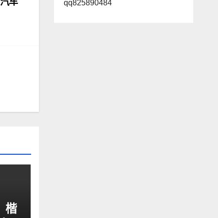
源汽车
qq825890484
？楷