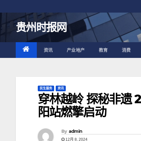
跳
至
内
贵州时报网
容
资讯
产业地产
教育
消费
民生服务
资讯
穿林越岭 探秘非遗 
阳站燃擎启动
By
admin
12月 8, 2024