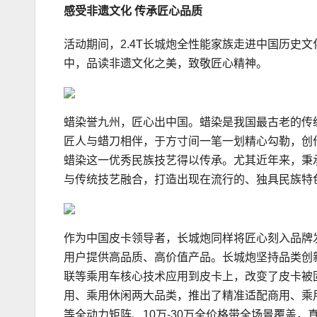
感受非遗文化 传承匠心品质
活动期间，2.4T长城炮全性能家族走进中国历史
中，品读非遗文化之美，致敬匠心精神。
蜡染誉九州，匠心出中国。蜡染是我国最古老的传
匠人与蜡刀相伴，于方寸间一笔一划精心勾勒，创
蜡染这一优秀民族技艺得以传承。尤其近年来，秉
与传统技艺融合，打造出现在流行的、独具民族特
作为中国皮卡领导者，长城炮同样将匠心刻入品牌
用户提供高品质、高价值产品。长城炮坚持品类创新
联等乘用车核心技术应用到皮卡上，改变了皮卡被
用、乘用休闲两大品类，推出了精准适配商用、乘
等全动力矩阵、10万-30万全价格带全场景覆盖