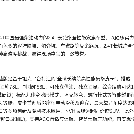
9AT中国最强柴油动力的2.4T长城炮全性能家族车型，以硬核实
色变的泥泞陡坡、炮弹坑、车辙路等复杂路况，2.4T长城炮全
种高难度挑战，赢得现场嘉宾的一致赞誉。
穿越版是基于坦克平台打造的“全球长续航高性能豪华皮卡”，搭载
主油箱78L、副油箱53L，可独立供油、独立油显，综合续航可达14
把机械硬锁；标配九种全地形模式、坦克转弯、蠕行模式等智能越野
头等舱，皮卡首创后排座椅电动滑移及迎宾，最大靠背角度达33
等多项创新及专利技术应用，NVH表现远超同价位SUV。此外
2级智能驾驶辅助，支持ACC自适应巡航、智慧巡航等功能，可实现