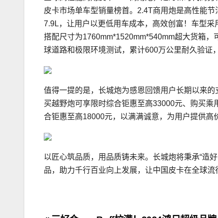
皮卡市场单车型销量榜首。2.4T商用炮是高性能
7.9L，让用户以更低用车成本，高效创富！车型
搭配尺寸为1760mm*1520mm*540mm超大
球道路和极限环境测试，累计600万公里耐久验证
值得一提的是，长城炮为感恩回馈用户长期以来的支
买越野炮可享限时综合钜惠至高33000元、购买乘
合钜惠至高18000元，以满满诚意，为用户提供高
以匠心筑品质，用品质铸未来。长城炮将秉承“造
品，助力千行百业向上发展，让中国皮卡在全球流