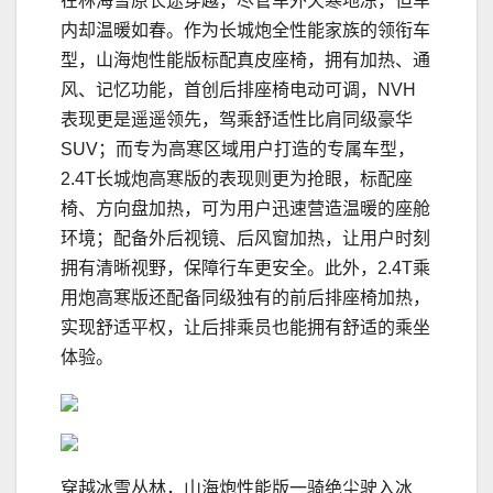
在林海雪原长途穿越，尽管车外天寒地冻，但车
内却温暖如春。作为长城炮全性能家族的领衔车
型，山海炮性能版标配真皮座椅，拥有加热、通
风、记忆功能，首创后排座椅电动可调，NVH
表现更是遥遥领先，驾乘舒适性比肩同级豪华
SUV；而专为高寒区域用户打造的专属车型，
2.4T长城炮高寒版的表现则更为抢眼，标配座
椅、方向盘加热，可为用户迅速营造温暖的座舱
环境；配备外后视镜、后风窗加热，让用户时刻
拥有清晰视野，保障行车更安全。此外，2.4T乘
用炮高寒版还配备同级独有的前后排座椅加热，
实现舒适平权，让后排乘员也能拥有舒适的乘坐
体验。
穿越冰雪丛林，山海炮性能版一骑绝尘驶入冰