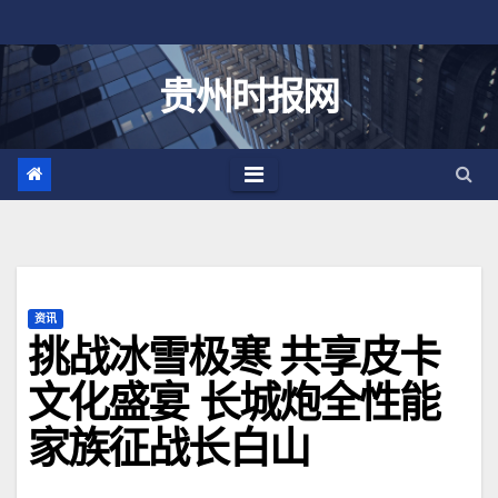
跳
至
内
贵州时报网
容
资讯
挑战冰雪极寒 共享皮卡
文化盛宴 长城炮全性能
家族征战长白山