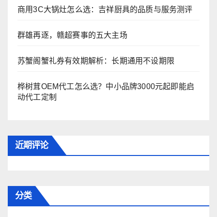
商用3C大锅灶怎么选：吉祥厨具的品质与服务测评
群雄再逐，赣超赛事的五大主场
苏蟹阁蟹礼券有效期解析：长期通用不设期限
桦树茸OEM代工怎么选？中小品牌3000元起即能启
动代工定制
近期评论
分类