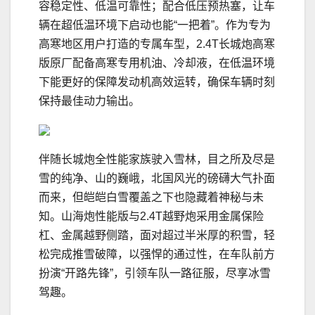
容稳定性、低温可靠性；配合低压预热塞，让车
辆在超低温环境下启动也能“一把着”。作为专为
高寒地区用户打造的专属车型，2.4T长城炮高寒
版原厂配备高寒专用机油、冷却液，在低温环境
下能更好的保障发动机高效运转，确保车辆时刻
保持最佳动力输出。
伴随长城炮全性能家族驶入雪林，目之所及尽是
雪的纯净、山的巍峨，北国风光的磅礴大气扑面
而来，但皑皑白雪覆盖之下也隐藏着神秘与未
知。山海炮性能版与2.4T越野炮采用金属保险
杠、金属越野侧踏，面对超过半米厚的积雪，轻
松完成推雪破障，以强悍的通过性，在车队前方
扮演“开路先锋”，引领车队一路征服，尽享冰雪
驾趣。