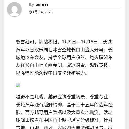
By
admin
1月 14, 2025
驭雪狂飙，挑战极限。1月9日—1月15日，长城
汽车冰雪欢乐周在冰雪圣地长白山盛大开幕。长
城炮以车会友，携手全球用户粉丝、炮火联盟车
友在长白山壮美画卷间，驭冰踏雪、越野竞技，
以强悍性能演绎中国皮卡硬核实力。
越野不是儿戏，越野应该尊重场景、尊重专业！
长城汽车践行越野精神，基于三十五年的造车经
验、百万越野用户数据以及大量实地勘测，活动
期间重磅发布中国首个越野场景分级标准，针对
雪地、山地、沙地、泥地四大典型越野场景，根