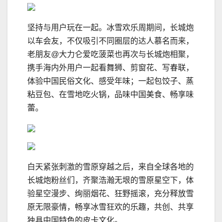
坚持与用户玩在一起。冰雪欢乐周期间，长城炮
以车会友，不仅吸引不同圈层的达人慕名而来，
老朋友@大力仑爱吃菠菜也再次与长城炮相聚，
携手海内外用户一起看舞狮、剪窗花、写春联，
体验中国民俗文化、感受年味；一起包饺子、蒸
粘豆包、在雪地吃火锅，品味中国美食、畅享味
蕾。
白天紧张刺激的雪原穿越之后，来自全球各地的
长城炮粉丝们，齐聚浩瀚无垠的雪原星空下，体
验星空漫步、绚丽烟花、狂野摇滚，充分释放雪
原无限豪情，畅享冰雪狂欢的乐趣，共创、共享
独具中国特色的皮卡文化。