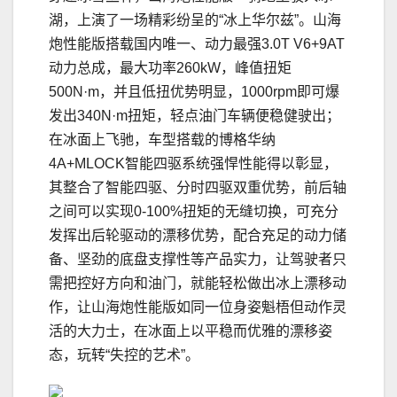
湖，上演了一场精彩纷呈的“冰上华尔兹”。山海
炮性能版搭载国内唯一、动力最强3.0T V6+9AT
动力总成，最大功率260kW，峰值扭矩
500N·m，并且低扭优势明显，1000rpm即可爆
发出340N·m扭矩，轻点油门车辆便稳健驶出；
在冰面上飞驰，车型搭载的博格华纳
4A+MLOCK智能四驱系统强悍性能得以彰显，
其整合了智能四驱、分时四驱双重优势，前后轴
之间可以实现0-100%扭矩的无缝切换，可充分
发挥出后轮驱动的漂移优势，配合充足的动力储
备、坚劲的底盘支撑性等产品实力，让驾驶者只
需把控好方向和油门，就能轻松做出冰上漂移动
作，让山海炮性能版如同一位身姿魁梧但动作灵
活的大力士，在冰面上以平稳而优雅的漂移姿
态，玩转“失控的艺术”。