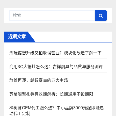
近期文章
潮玩馆想升级又怕耽误营业？模块化改造了解一下
商用3C大锅灶怎么选：吉祥厨具的品质与服务测评
群雄再逐，赣超赛事的五大主场
苏蟹阁蟹礼券有效期解析：长期通用不设期限
桦树茸OEM代工怎么选？中小品牌3000元起即能启
动代工定制