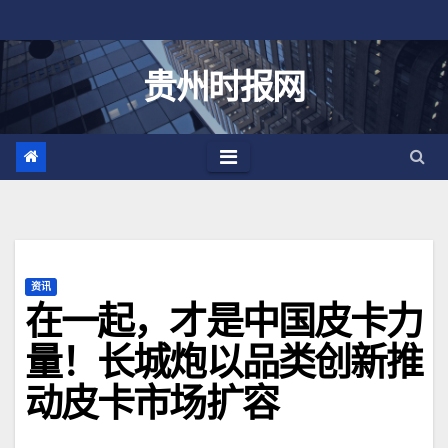
跳
至
内
贵州时报网
容
资讯
在一起，才是中国皮卡力
量！长城炮以品类创新推
动皮卡市场扩容