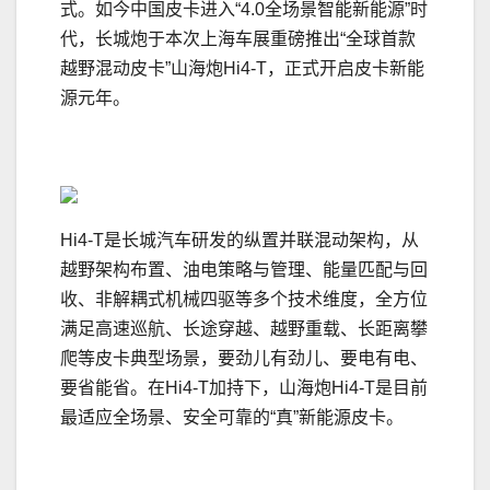
式。如今中国皮卡进入“4.0全场景智能新能源”时
代，长城炮于本次上海车展重磅推出“全球首款
越野混动皮卡”山海炮Hi4-T，正式开启皮卡新能
源元年。
Hi4-T是长城汽车研发的纵置并联混动架构，从
越野架构布置、油电策略与管理、能量匹配与回
收、非解耦式机械四驱等多个技术维度，全方位
满足高速巡航、长途穿越、越野重载、长距离攀
爬等皮卡典型场景，要劲儿有劲儿、要电有电、
要省能省。在Hi4-T加持下，山海炮Hi4-T是目前
最适应全场景、安全可靠的“真”新能源皮卡。