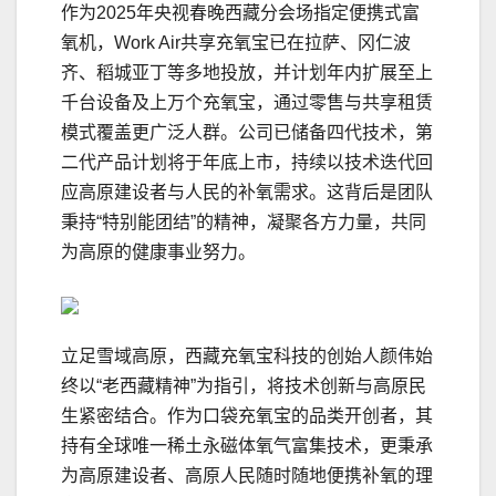
作为2025年央视春晚西藏分会场指定便携式富
氧机，Work Air共享充氧宝已在拉萨、冈仁波
齐、稻城亚丁等多地投放，并计划年内扩展至上
千台设备及上万个充氧宝，通过零售与共享租赁
模式覆盖更广泛人群。公司已储备四代技术，第
二代产品计划将于年底上市，持续以技术迭代回
应高原建设者与人民的补氧需求。这背后是团队
秉持“特别能团结”的精神，凝聚各方力量，共同
为高原的健康事业努力。
立足雪域高原，西藏充氧宝科技的创始人颜伟始
终以“老西藏精神”为指引，将技术创新与高原民
生紧密结合。作为口袋充氧宝的品类开创者，其
持有全球唯一稀土永磁体氧气富集技术，更秉承
为高原建设者、高原人民随时随地便携补氧的理