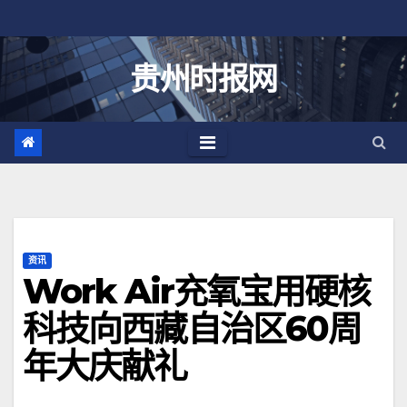
跳
至
内
贵州时报网
容
资讯
Work Air充氧宝用硬核
科技向西藏自治区60周
年大庆献礼