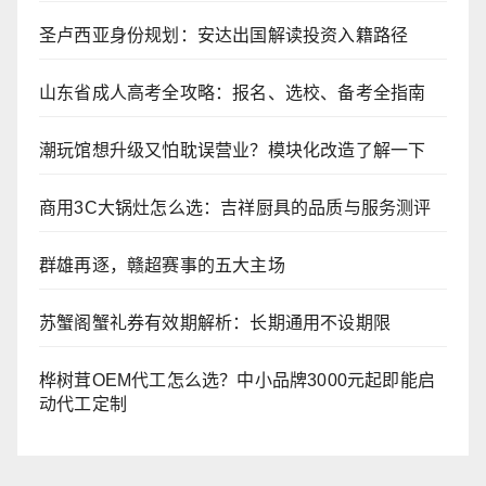
圣卢西亚身份规划：安达出国解读投资入籍路径
山东省成人高考全攻略：报名、选校、备考全指南
潮玩馆想升级又怕耽误营业？模块化改造了解一下
商用3C大锅灶怎么选：吉祥厨具的品质与服务测评
群雄再逐，赣超赛事的五大主场
苏蟹阁蟹礼券有效期解析：长期通用不设期限
桦树茸OEM代工怎么选？中小品牌3000元起即能启
动代工定制