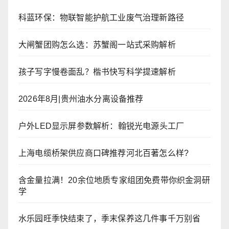
科蓝环保：物联智能护航工业废气治理新路径
大闸蟹团购怎么选：苏蟹阁一站式采购解析
孩子写字慢卷面乱？楷书快写科学提速解析
2026年8月|贵州油水分离设备推荐
户外LED显示屏参数解析：翰锐光电源头工厂
上海电缆桥架供应商口碑推荐河北百著怎么样?
含金量拉满！20余位地质专家组团免费带你织金洞研
学
水乐园旺季快结束了，季末保养这几件事千万别省