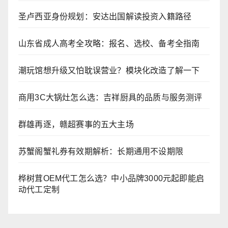
圣卢西亚身份规划：安达出国解读投资入籍路径
山东省成人高考全攻略：报名、选校、备考全指南
潮玩馆想升级又怕耽误营业？模块化改造了解一下
商用3C大锅灶怎么选：吉祥厨具的品质与服务测评
群雄再逐，赣超赛事的五大主场
苏蟹阁蟹礼券有效期解析：长期通用不设期限
桦树茸OEM代工怎么选？中小品牌3000元起即能启
动代工定制