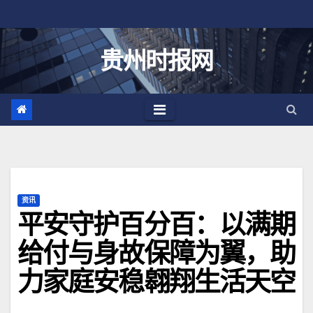
跳
至
内
贵州时报网
容
资讯
平安守护百分百：以满期
给付与身故保障为翼，助
力家庭安稳翱翔生活天空