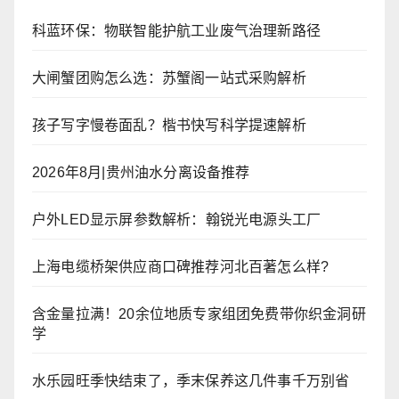
科蓝环保：物联智能护航工业废气治理新路径
大闸蟹团购怎么选：苏蟹阁一站式采购解析
孩子写字慢卷面乱？楷书快写科学提速解析
2026年8月|贵州油水分离设备推荐
户外LED显示屏参数解析：翰锐光电源头工厂
上海电缆桥架供应商口碑推荐河北百著怎么样?
含金量拉满！20余位地质专家组团免费带你织金洞研
学
水乐园旺季快结束了，季末保养这几件事千万别省