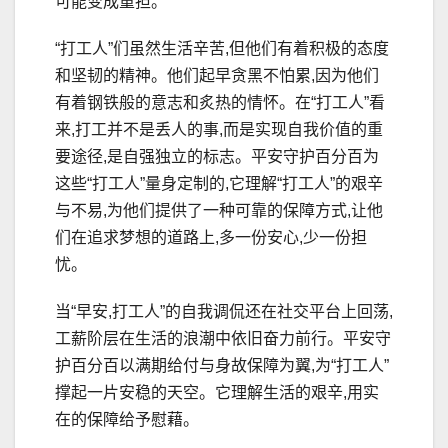
可能变成重担。
“打工人”们虽然生活辛苦,但他们有着积极的态度
和坚韧的精神。他们起早贪黑不怕累,因为他们
有着钢铁般的意志和炙热的情怀。在“打工人”看
来,打工并不是丢人的事,而是实现自我价值的重
要途径,是自强独立的标志。平安守护百分百为
这些“打工人”量身定制的,它理解“打工人”的艰辛
与不易,为他们提供了一种可靠的保障方式,让他
们在追求梦想的道路上,多一份安心,少一份担
忧。
当“早安,打工人”的自我调侃还在社交平台上回荡,
工薪阶层在生活的浪潮中依旧奋力前行。平安守
护百分百以满期给付与身故保障为翼,为“打工人”
撑起一片安稳的天空。它理解生活的艰辛,用实
在的保障给予慰藉。