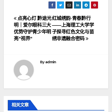
文
点亮心灯 黔途光
红城绣韵·青春黔行
明｜爱尔眼科三大
——上海理工大学学
章
优势守护青少年明
子探寻红色文化与苗
导
亮”视界”
绣非遗融合密码
航
By
admin
相关文章