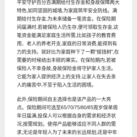
平安守护百分百满期给付生存金和身故保障两大
特色,如同坚固的城墙,为家庭筑牢安全防线。满
期给付生存金,为未来储备一笔资金。在保险期
间届满时,若被保险人仍生存,便可领取生存金,这
笔资金能满足家庭生活所需,比如孩子的教育费
用、老人的养老开支,家庭的日常消费,能得到有
力的支持。就好比为家庭种下了一颗“摇钱树”,在
需要的时候结出丰硕的果实。在保险期内,若被
保险人不幸身故,身故保险金将守护家人生活。
它能为家人提供经济上的支持,让家人在失去亲
人的痛苦中,不至于陷入生活的困境。
此外,保险期间自主选择也是该产品的一大亮
点。保险期间可选至65/70/75/80/85周岁保单周
年日届满,投保人可以根据自身的需求和经济状
况,按需规划。使得产品能够适应不同人群的需
求,无论是年轻人为了未来的长远规划,还是中年