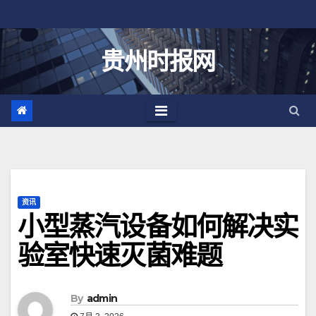
跳
至
内
贵州时报网
容
资讯
小型蒸汽设备如何解决实
验室快速灭菌难题
By
admin