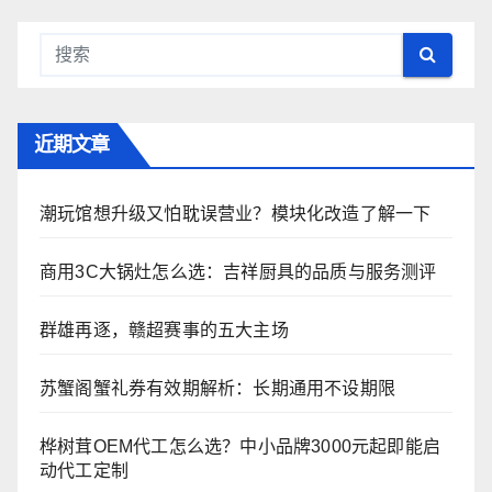
近期文章
潮玩馆想升级又怕耽误营业？模块化改造了解一下
商用3C大锅灶怎么选：吉祥厨具的品质与服务测评
群雄再逐，赣超赛事的五大主场
苏蟹阁蟹礼券有效期解析：长期通用不设期限
桦树茸OEM代工怎么选？中小品牌3000元起即能启
动代工定制