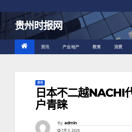
跳
至
内
贵州时报网
容
资讯
产业地产
教育
消费
资讯
日本不二越NACH
户青睐
By
admin
7月 3, 2026