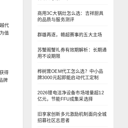
商用3C大锅灶怎么选：吉祥厨具
的品质与服务测评
越代
为值
群雄再逐，赣超赛事的五大主场
苏蟹阁蟹礼券有效期解析：长期通
用不设期限
桦树茸OEM代工怎么选？中小品
获得
牌3000元起即能启动代工定制
品牌
2026锂电洁净设备市场增量超12
亿元，节能FFU成集采选择
旧享家创新多元激励机制面向全城
招募社区志愿者