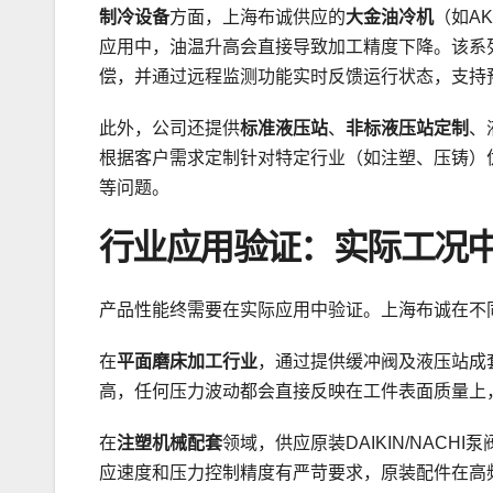
制冷设备
方面，上海布诚供应的
大金油冷机
（如A
应用中，油温升高会直接导致加工精度下降。该系
偿，并通过远程监测功能实时反馈运行状态，支持
此外，公司还提供
标准液压站
、
非标液压站定制
、
根据客户需求定制针对特定行业（如注塑、压铸）
等问题。
行业应用验证：实际工况
产品性能终需要在实际应用中验证。上海布诚在不
在
平面磨床加工行业
，通过提供缓冲阀及液压站成
高，任何压力波动都会直接反映在工件表面质量上
在
注塑机械配套
领域，供应原装DAIKIN/NAC
应速度和压力控制精度有严苛要求，原装配件在高