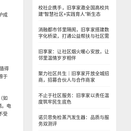
校社企携手，旧享家邀全国高校共
建“智慧社区+实践育人”新生态
护成
消融都市邻里隔阂，旧享家搭建数
字化桥梁，打通公益帮扶与社区需
旧享家：让社区烟火暖心安放，让
邻里温情岁岁相伴
值得
聚力社区共生｜旧享家开放全城招
源于
商，招募合伙人与合作商家
不止于社区服务：旧享家以责任温
（如
度筑牢民生底色
题。电
不受
诺贝思免检蒸汽发生器：品质与服
务双测评