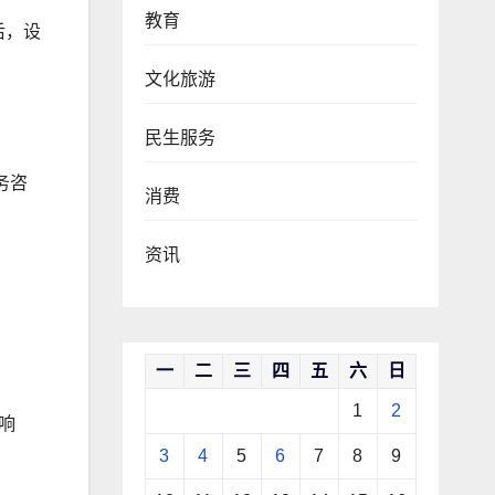
教育
后，设
文化旅游
民生服务
务咨
消费
资讯
一
二
三
四
五
六
日
1
2
响
3
4
5
6
7
8
9