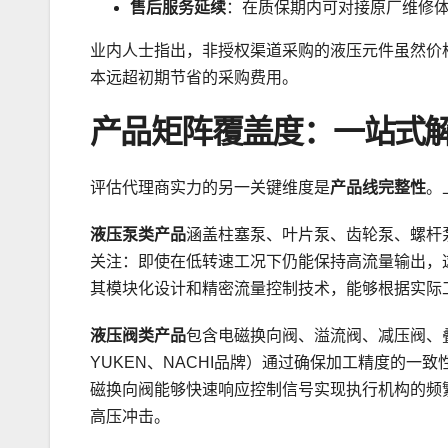
售后服务延续
：在质保期内可对接原厂维修
业内人士指出，非授权渠道采购的液压元件虽然价
本远超初期节省的采购费用。
产品矩阵覆盖度：一站式
评估代理商实力的另一关键维度是
产品线完整性
。
液压泵类产品
涵盖柱塞泵、叶片泵、齿轮泵、螺杆
关注：即使在低转速工况下仍能保持高流量输出，
其模块化设计和精密流量控制技术，能够根据实际
液压阀类产品
包含电磁换向阀、溢流阀、减压阀、
YUKEN、NACHI品牌）通过确保加工精度的
磁换向阀能够快速响应控制信号实现执行机构的频
高压冲击。