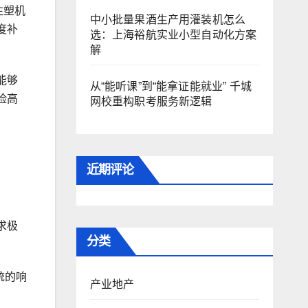
注塑机
中小批量果酒生产用灌装机怎么
度补
选：上海裕航实业小型自动化方案
解
能够
从“能听课”到“能拿证能就业” 千城
险高
网校重构职考服务新逻辑
近期评论
求极
分类
统的响
产业地产