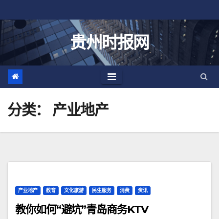
跳
至
内
贵州时报网
容
分类：
产业地产
产业地产
教育
文化旅游
民生服务
消费
资讯
教你如何“避坑”青岛商务KTV