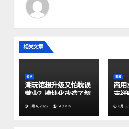
航
相关文章
资讯
资讯
潮玩馆想升级又怕耽误
商用
营业？模块化改造了解
吉祥
一下
测评
8月 6, 2026
ADMIN
8月 6, 