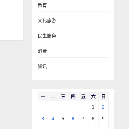
教育
文化旅游
民生服务
消费
资讯
一
二
三
四
五
六
日
1
2
3
4
5
6
7
8
9