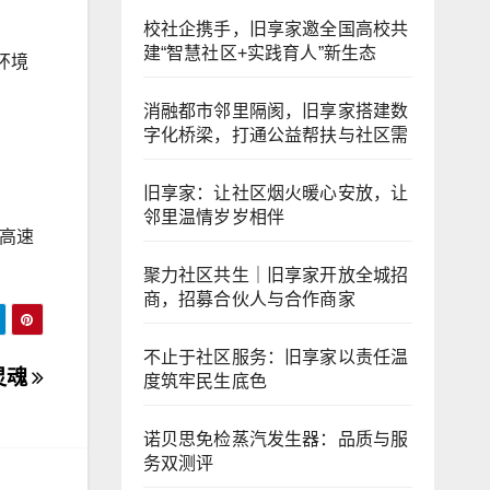
校社企携手，旧享家邀全国高校共
建“智慧社区+实践育人”新生态
环境
消融都市邻里隔阂，旧享家搭建数
字化桥梁，打通公益帮扶与社区需
旧享家：让社区烟火暖心安放，让
邻里温情岁岁相伴
高速
聚力社区共生｜旧享家开放全城招
商，招募合伙人与合作商家
不止于社区服务：旧享家以责任温
灵魂
度筑牢民生底色
诺贝思免检蒸汽发生器：品质与服
务双测评