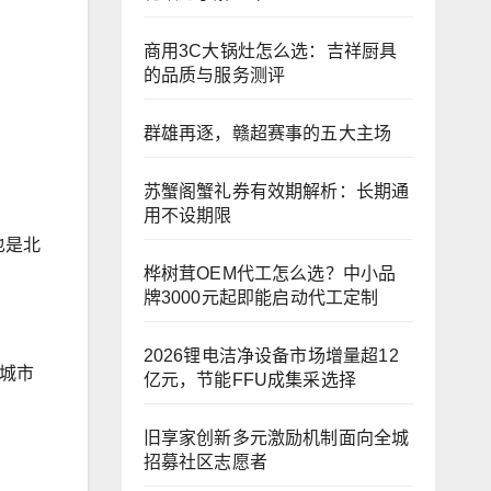
商用3C大锅灶怎么选：吉祥厨具
的品质与服务测评
群雄再逐，赣超赛事的五大主场
苏蟹阁蟹礼券有效期解析：长期通
用不设期限
也是北
桦树茸OEM代工怎么选？中小品
牌3000元起即能启动代工定制
2026锂电洁净设备市场增量超12
城市
亿元，节能FFU成集采选择
旧享家创新多元激励机制面向全城
招募社区志愿者