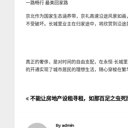
一路畅行 最美回家路
京北作为国家生态涵养带，京礼高速沿途风景如画
不受破坏。长城里业主在归家途中，将欣赏到沿途
真正的奢侈，是对时间的自由支配，在永恒·长城
的开通实现了城市居民的理想生活，随心穿梭在繁
文
不能让房地产设租寻租，如那百足之虫死
章
导
By
admin