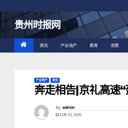
跳
至
内
贵州时报网
容
资讯
产业地产
教育
消费
产业地产
资讯
奔走相告|京礼高速
By
admin
12月 23, 2020