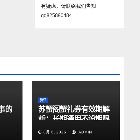
有疑虑，请联络我们告知
qq825890484
资讯
事的
苏蟹阁蟹礼券有效期解
析：长期通用不设期限
8月 6, 2026
ADMIN