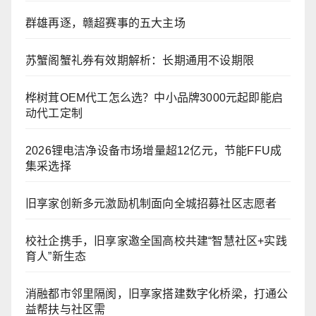
群雄再逐，赣超赛事的五大主场
苏蟹阁蟹礼券有效期解析：长期通用不设期限
桦树茸OEM代工怎么选？中小品牌3000元起即能启
动代工定制
2026锂电洁净设备市场增量超12亿元，节能FFU成
集采选择
旧享家创新多元激励机制面向全城招募社区志愿者
校社企携手，旧享家邀全国高校共建“智慧社区+实践
育人”新生态
消融都市邻里隔阂，旧享家搭建数字化桥梁，打通公
益帮扶与社区需