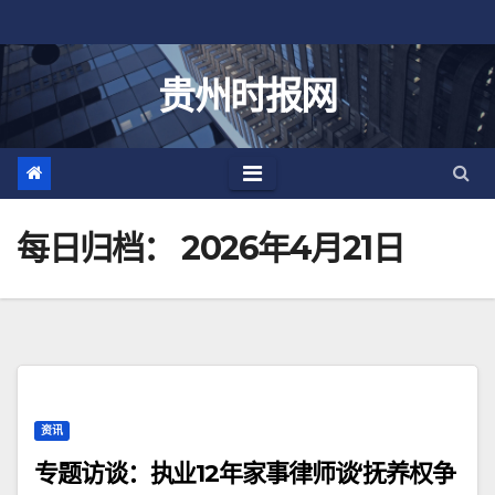
跳
至
内
贵州时报网
容
每日归档：
2026年4月21日
资讯
专题访谈：执业12年家事律师谈‘抚养权争