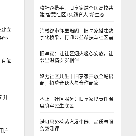
校社企携手，旧享家邀全国高校共
建“智慧社区+实践育人”新生态
还建立
消融都市邻里隔阂，旧享家搭建数
字化桥梁，打通公益帮扶与社区需
智驾
旧享家：让社区烟火暖心安放，让
邻里温情岁岁相伴
，有位
聚力社区共生｜旧享家开放全城招
商，招募合伙人与合作商家
新升
不止于社区服务：旧享家以责任温
度筑牢民生底色
诺贝思免检蒸汽发生器：品质与服
务双测评
用户