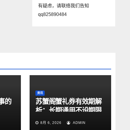
有疑虑，请联络我们告知
qq825890484
资讯
事的
苏蟹阁蟹礼券有效期解
析：长期通用不设期限
8月 6, 2026
ADMIN