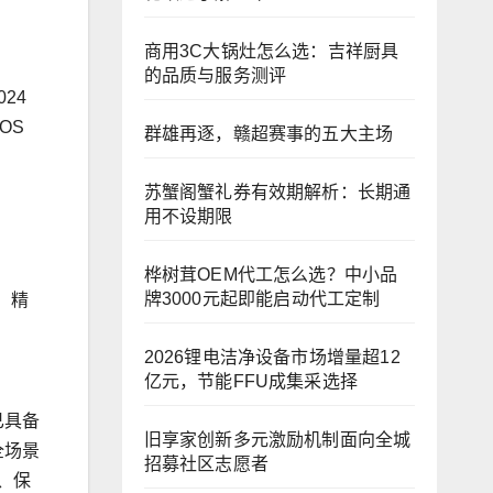
商用3C大锅灶怎么选：吉祥厨具
的品质与服务测评
24
OS
群雄再逐，赣超赛事的五大主场
苏蟹阁蟹礼券有效期解析：长期通
用不设期限
桦树茸OEM代工怎么选？中小品
牌3000元起即能启动代工定制
、精
2026锂电洁净设备市场增量超12
亿元，节能FFU成集采选择
已具备
旧享家创新多元激励机制面向全城
全场景
招募社区志愿者
、保