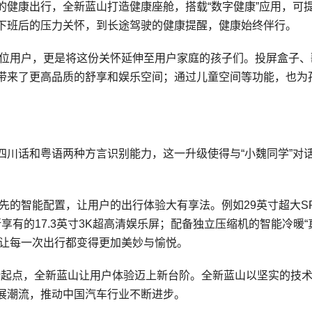
的健康出行，全新蓝山打造健康座舱，搭载“数字健康”应用，可
下班后的压力关怀，到长途驾驶的健康提醒，健康始终伴行。
关怀每一位用户，更是将这份关怀延伸至用户家庭的孩子们。投屏盒子
带来了更高品质的舒享和娱乐空间；通过儿童空间等功能，也为
四川话和粤语两种方言识别能力，这一升级使得与“小魏同学”对
诸多领先的智能配置，让用户的出行体验大有享法。例如29英寸超大SR
客所享有的17.3英寸3K超高清娱乐屏；配备独立压缩机的智能冷暖“
统等等，让每一次出行都变得更加美妙与愉悦。
的发布为新起点，全新蓝山让用户体验迈上新台阶。全新蓝山以坚实的技
展潮流，推动中国汽车行业不断进步。