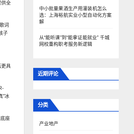
提供全
中小批量果酒生产用灌装机怎么
选：上海裕航实业小型自动化方案
解
、歌词
孩子
从“能听课”到“能拿证能就业” 千城
网校重构职考服务新逻辑
话更具
近期评论
-
真”冰
分类
术底座
产业地产