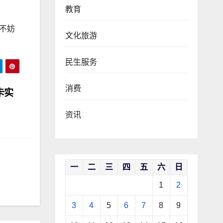
教育
不妨
文化旅游
民生服务
消费
卡实
资讯
一
二
三
四
五
六
日
1
2
3
4
5
6
7
8
9