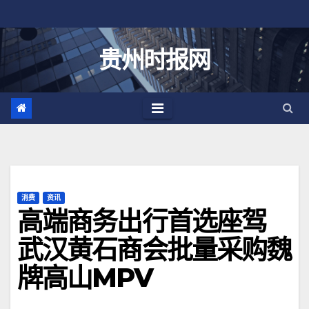
跳
至
内
贵州时报网
容
消费
资讯
高端商务出行首选座驾
武汉黄石商会批量采购魏
牌高山MPV