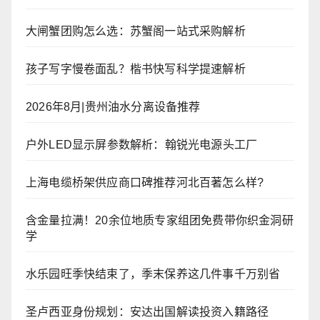
大闸蟹团购怎么选：苏蟹阁一站式采购解析
孩子写字慢卷面乱？楷书快写科学提速解析
2026年8月|贵州油水分离设备推荐
户外LED显示屏参数解析：翰锐光电源头工厂
上海电缆桥架供应商口碑推荐河北百著怎么样?
含金量拉满！20余位地质专家组团免费带你织金洞研
学
水乐园旺季快结束了，季末保养这几件事千万别省
圣卢西亚身份规划：安达出国解读投资入籍路径