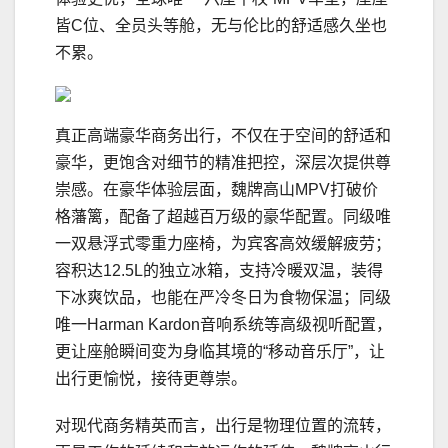
皆C位、全员头等舱，无与伦比的舒适感久坐也
不累。
真正高端豪华商务出行，不仅在于空间的舒适和
豪华，更饱含对细节的精准把控，深层次提供尊
崇感。在豪华体验层面，魏牌高山MPV打破价
格藩篱，配备了超越百万级的豪华配置。同级唯
一双悬浮式零重力座椅，为宾客高效缓解疲劳；
容积达12.5L的独立冰箱，支持冷暖双温，装得
下冰爽饮品，也能在严冷冬日为食物保温；同级
唯一Harman Kardon音响系统等高级视听配置，
更让座舱瞬间变为身临其境的“移动音乐厅”，让
出行更愉悦，接待更尊崇。
对现代商务精英而言，出行是物理位置的流转，