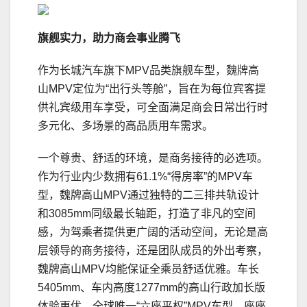
旗
舰实力，
助力
商会
事业腾飞
作为长城汽车旗下MPV品类旗舰车型，魏牌高
山MPV定位为“出行头等舱”，旨在为每位宾客提
供礼宾级用车享受，可全面满足商会日常出行时
多元化、多场景的高品质用车需求。
一个尊贵、舒适的环境，是商务接待的必选项。
作为行业内少数拥有61.1%“得房率”的MPV车
型，魏牌高山MPV通过独特的二三排共轨设计
和3085mm同级最长轴距，打造了非凡的空间
感，为驾乘者提供更广阔的活动空间，无论是高
层领导的商务接待，还是团队成员的外出考察，
魏牌高山MPV均能保证全乘员舒适优雅。车长
5405mm、车内高度1277mm的高山行政加长版
体验更优，全球唯一“六座平权”MPV车型，座座