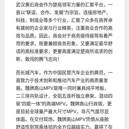
武汉黄石商会作为楚商领军力量的汇聚平台，一
直以“联谊、合作、发展”为宗旨，连接房地产、
科技、制造业等多个行业，汇聚了众多在商界卓
有建树的企业家与行业精英，注重商业合作的高
效与品质。因此，商会对于商务接待座驾有着严
苛的要求，既要兼顾商务形象，又要满足豪华舒
适的高标准要求，更要高度满足楚商所追求的创
新、敢闯的腾飞志向！
而长城汽车，作为中国民营汽车企业的典范，一
直致力于技术创新和推动汽车产业的高质量发
展。魏牌高山MPV是唯一同时兼具纯平地板、
二三排共轨设计、全铝五连杆独立悬架、混动四
驱“四能一体”的高端MPV。魏牌高山行政版，更
是目前全球量产最大尺寸MPV，非凡气度尽显
体面。在交付现场，魏牌高山MPV凭借从座舱
舒适性到驾乘体验的全方位越级实力，赢得了在