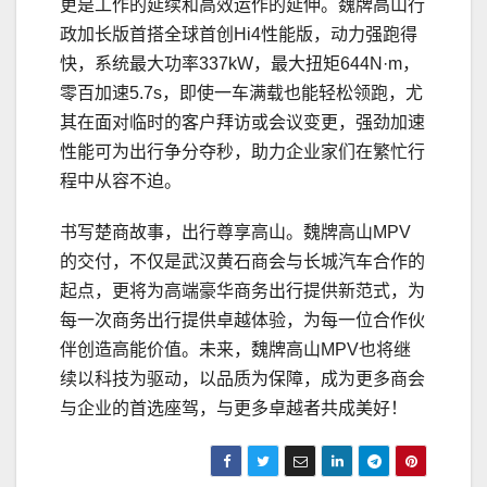
更是工作的延续和高效运作的延伸。魏牌高山行
政加长版首搭全球首创Hi4性能版，动力强跑得
快，系统最大功率337kW，最大扭矩644N·m，
零百加速5.7s，即使一车满载也能轻松领跑，尤
其在面对临时的客户拜访或会议变更，强劲加速
性能可为出行争分夺秒，助力企业家们在繁忙行
程中从容不迫。
书写楚商故事，出行尊享高山。魏牌高山MPV
的交付，不仅是武汉黄石商会与长城汽车合作的
起点，更将为高端豪华商务出行提供新范式，为
每一次商务出行提供卓越体验，为每一位合作伙
伴创造高能价值。未来，魏牌高山MPV也将继
续以科技为驱动，以品质为保障，成为更多商会
与企业的首选座驾，与更多卓越者共成美好！