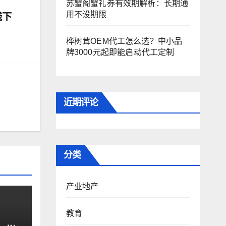
苏蟹阁蟹礼券有效期解析：长期通
用不设期限
线下
桦树茸OEM代工怎么选？中小品
牌3000元起即能启动代工定制
近期评论
分类
产业地产
教育