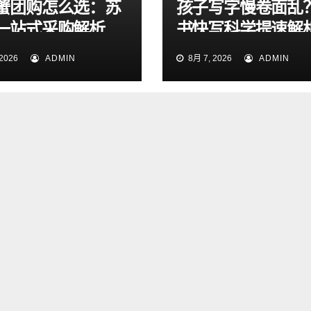
蟹团购怎么选：苏
孩子写字慢卷面乱
一站式采购解析
书快写科学提速解
2026
ADMIN
8月 7, 2026
ADMIN