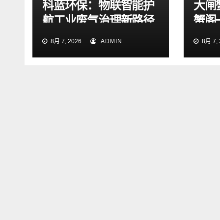
科蓝环保：物联智能护
大闸
航工业废气治理新路径
蟹阁
8月 7, 2026
ADMIN
8月 7, 