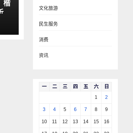
？楷
文化旅游
析
民生服务
消费
资讯
一
二
三
四
五
六
日
1
2
3
4
5
6
7
8
9
10
11
12
13
14
15
16