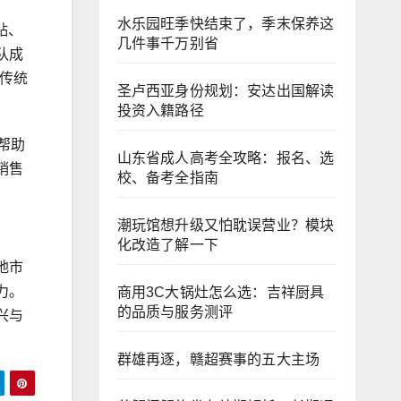
水乐园旺季快结束了，季末保养这
贴、
几件事千万别省
队成
传统
圣卢西亚身份规划：安达出国解读
投资入籍路径
帮助
山东省成人高考全攻略：报名、选
销售
校、备考全指南
潮玩馆想升级又怕耽误营业？模块
化改造了解一下
地市
力。
商用3C大锅灶怎么选：吉祥厨具
的品质与服务测评
兴与
群雄再逐，赣超赛事的五大主场