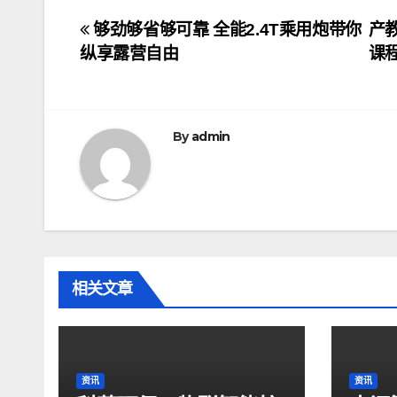
文
够劲够省够可靠 全能2.4T乘用炮带你
产
纵享露营自由
课
章
导
航
By
admin
相关文章
资讯
资讯