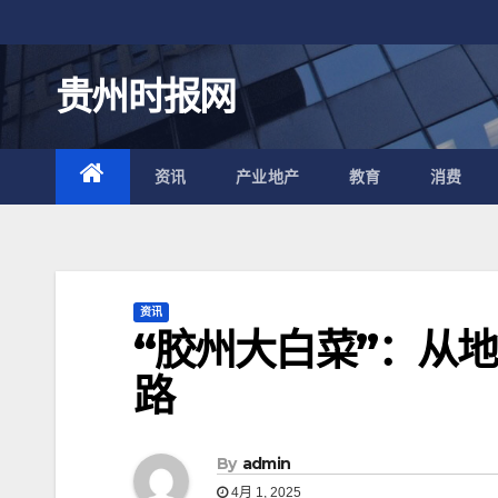
跳
至
内
贵州时报网
容
资讯
产业地产
教育
消费
资讯
“胶州大白菜”：从
路
By
admin
4月 1, 2025