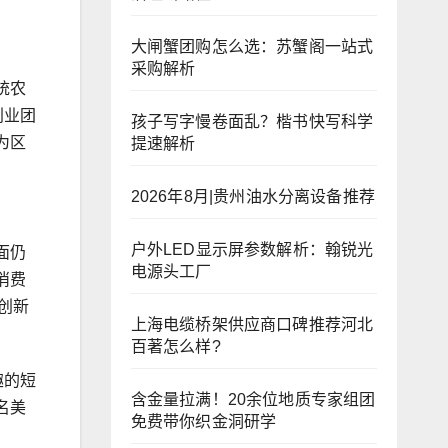
大闸蟹团购怎么选：苏蟹阁一站式
采购解析
统农
创业团
孩子写字慢卷面乱？楷书快写科学
为区
提速解析
2026年8月|贵州油水分离设备推荐
户外LED显示屏参数解析：翰锐光
面仍
电源头工厂
消费
创新
上海电缆桥架供应商口碑推荐河北
百著怎么样?
趣的短
含金量拉满！20余位地质专家组团
名美
免费带你织金洞研学