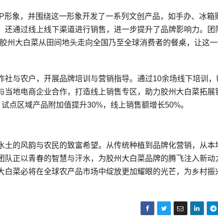
IP形象，并围绕这一形象开发了一系列文创产品，如手办、冰箱
，还通过线上线下渠道进行销售，进一步提升了品牌影响力。团
让胶州大白菜从田间地头走向全国乃至全球消费者的餐桌，让这一
作社与农户，开展品牌培训与营销指导。通过10余场线下培训，
与当地电商企业合作，打造线上销售专区，助力胶州大白菜拓展
试点区域产品附加值提升30%，线上销售额增长50%。
水土的风韵与农民的致富希望。从传统种植到品牌化营销，从本
团队正以青春的智慧与汗水，为胶州大白菜品牌的腾飞注入新动
大白菜必将在全球农产品市场中绽放更加耀眼的光芒，为乡村振