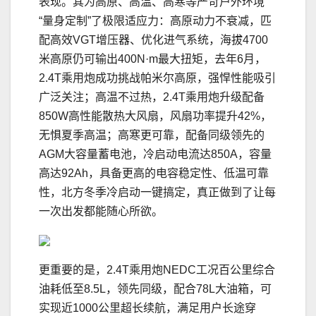
表现。其为高原、高温、高寒等严苛户外环境
“量身定制”了极限适应力：高原动力不衰减，匹
配高效VGT增压器、优化进气系统，海拔4700
米高原仍可输出400N·m最大扭矩，去年6月，
2.4T乘用炮成功挑战帕米尔高原，强悍性能吸引
广泛关注；高温不过热，2.4T乘用炮升级配备
850W高性能散热大风扇，风扇功率提升42%，
无惧夏季高温；高寒更可靠，配备同级领先的
AGM大容量蓄电池，冷启动电流达850A，容量
高达92Ah，具备更高的电容稳定性、低温可靠
性，北方冬季冷启动一键搞定，真正做到了让每
一次出发都能随心所欲。
更重要的是，2.4T乘用炮NEDC工况百公里综合
油耗低至8.5L，领先同级，配合78L大油箱，可
实现近1000公里超长续航，满足用户长途穿