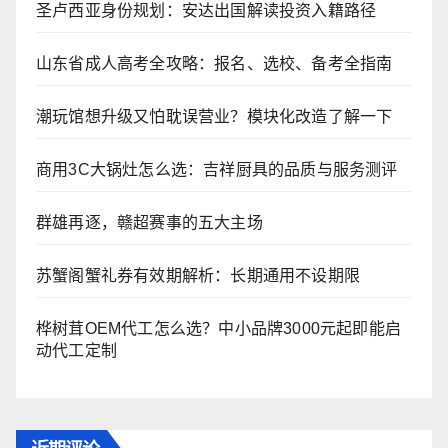
圣卢西亚身份规划：安达出国解读投资入籍路径
山东省成人高考全攻略：报名、选校、备考全指南
潮玩馆想升级又怕耽误营业？模块化改造了解一下
商用3C大锅灶怎么选：吉祥厨具的品质与服务测评
群雄再逐，赣超赛事的五大主场
苏蟹阁蟹礼券有效期解析：长期通用不设期限
桦树茸OEM代工怎么选？中小品牌3000元起即能启
动代工定制