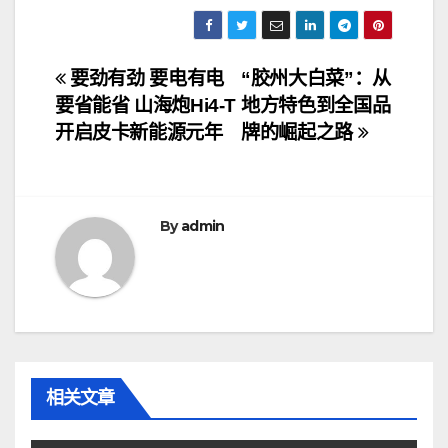
文
要劲有劲 要电有电
“胶州大白菜”：从
要省能省 山海炮Hi4-T
地方特色到全国品
章
开启皮卡新能源元年
牌的崛起之路
导
航
By
admin
相关文章