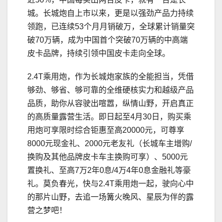
城。长城炮自上市以来，更是以强劲产品力持续
领跑，已连续53个月月销破万，全球累计销量突
破70万辆，成为中国首个突破70万辆的中高端
皮卡品牌，持续引领中国皮卡走向全球。
2.4T乘用炮，作为长城炮家族的全能担当，凭借
够劲、够省、够可靠的全维硬核实力和越级产品
品质，助你从容驶出喧嚣，纵情山野，开启真正
的高质量露营生活。即日起至4月30日，购买乘
用炮可享限时综合钜惠至高20000元，可尊享
8000元现金礼、2000元老友礼（长城车主增购/
换购及其他品牌皮卡车主换购可享）、5000元
置换礼、至高7万2年0息/4万4年0息金融礼等豪
礼。莫负春光，快与2.4T乘用炮一起，驶向心中
的那片山野，去追一场篝火晚风、星辰为伴的露
营之梦吧！