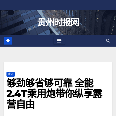
跳
至
内
贵州时报网
容
资讯
够劲够省够可靠 全能
2.4T乘用炮带你纵享露
营自由