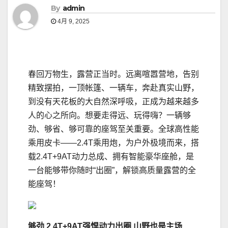
By
admin
4月 9, 2025
春回万物生，露营正当时。远离喧嚣营地，告别
精致摆拍，一顶帐篷、一辆车，奔赴真实山野，
到没有天花板的大自然深呼吸，正成为越来越多
人的心之所向。想要走得远、玩得嗨？一辆够
劲、够省、够可靠的座驾至关重要。全球高性能
乘用皮卡——2.4T乘用炮，为户外极境而来，搭
载2.4T+9AT动力总成、拥有智能豪华座舱，是
一台能够带你随时“出圈”，解锁高质量露营的全
能座驾！
够劲
2
.4T+9AT
强悍动力出圈
山野也是主场