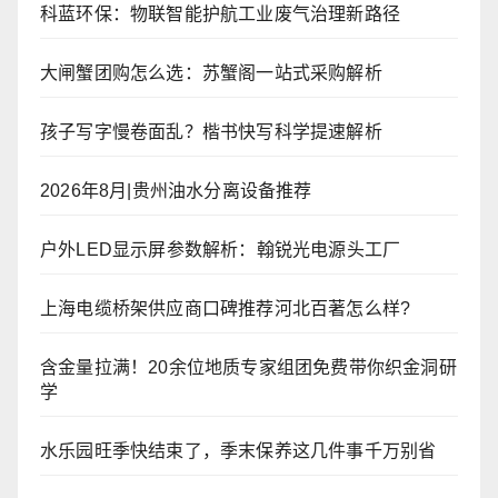
科蓝环保：物联智能护航工业废气治理新路径
大闸蟹团购怎么选：苏蟹阁一站式采购解析
孩子写字慢卷面乱？楷书快写科学提速解析
2026年8月|贵州油水分离设备推荐
户外LED显示屏参数解析：翰锐光电源头工厂
上海电缆桥架供应商口碑推荐河北百著怎么样?
含金量拉满！20余位地质专家组团免费带你织金洞研
学
水乐园旺季快结束了，季末保养这几件事千万别省