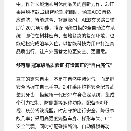
中。作为长城炮乘用休闲品类的创新力作，2.4T
乘用炮搭载L2级智能驾驶辅助，涵盖ACC自适
应巡航、智能过弯、智慧躲闪、AEB交叉路口辅
助等20余项功能，搭配同级首搭的全自动泊车系
统，即便在树林密布、营地紧凑的复杂环境，也
能轻松完成泊车入位，以智能科技为用户打造高
品质出行，让户外露营之旅更安全、更惬意。
够可靠
冠军级
品质
验证
打造真正的“自由底气”
真正的露营自由，不是在自然中赌运气，而是把
安全感握在自己手中。2.4T乘用炮将安全配置武
装到牙齿，搭载新一代ESP车身稳定系统，集成
牵引力控制、防侧翻等多种功能，配备360环
视、疲劳驾驶提醒，时刻守护出行安全，降低事
故几率；采用高强度笼型车身、梯形车架、6个
安全气囊，同时标配碰撞断油、自动解锁等功