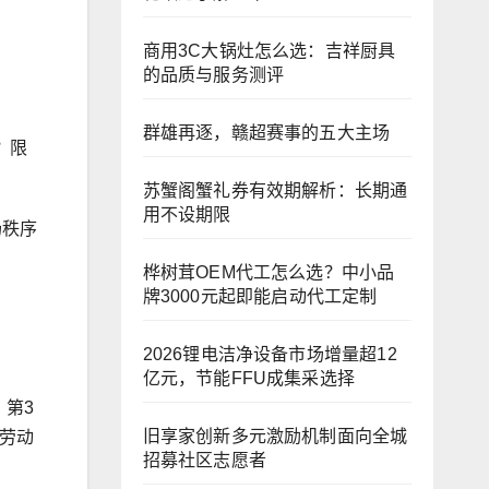
商用3C大锅灶怎么选：吉祥厨具
的品质与服务测评
群雄再逐，赣超赛事的五大主场
？限
苏蟹阁蟹礼券有效期解析：长期通
用不设期限
场秩序
桦树茸OEM代工怎么选？中小品
牌3000元起即能启动代工定制
2026锂电洁净设备市场增量超12
亿元，节能FFU成集采选择
第3
旧享家创新多元激励机制面向全城
劳动
招募社区志愿者