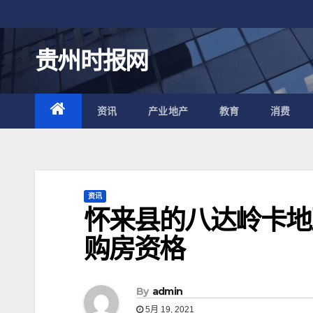
跳
至
内
贵州时报网
容
资讯
产业地产
教育
消费
资讯
怀来县的八达岭卡地
购房资格
By
admin
5月 19, 2021