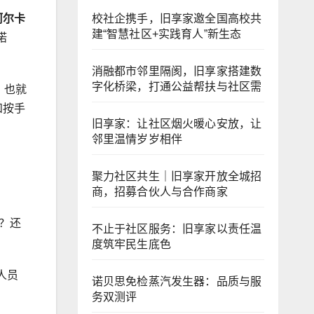
校社企携手，旧享家邀全国高校共
阿尔卡
建“智慧社区+实践育人”新生态
诺
消融都市邻里隔阂，旧享家搭建数
字化桥梁，打通公益帮扶与社区需
！也就
和按手
旧享家：让社区烟火暖心安放，让
邻里温情岁岁相伴
聚力社区共生｜旧享家开放全城招
商，招募合伙人与合作商家
？还
不止于社区服务：旧享家以责任温
度筑牢民生底色
人员
诺贝思免检蒸汽发生器：品质与服
务双测评