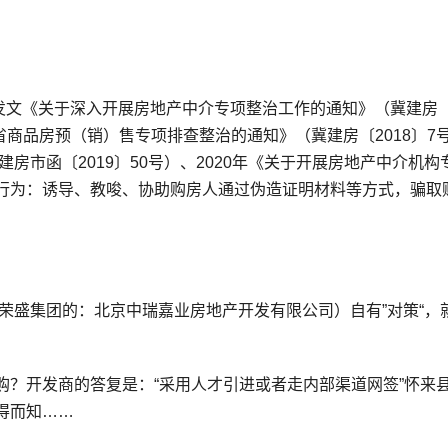
《关于深入开展房地产中介专项整治工作的通知》（冀建房
省商品房预（销）售专项排查整治的通知》（冀建房〔2018〕7
房市函〔2019〕50号）、2020年《关于开展房地产中介机构
行为：诱导、教唆、协助购房人通过伪造证明材料等方式，骗取
盛集团的：北京中瑞嘉业房地产开发有限公司）自有”对策“，
？开发商的答复是：“采用人才引进或者走内部渠道网签”怀来
得而知……