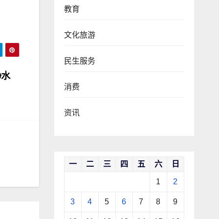
教育
文化旅游
民生服务
净水
消费
资讯
一
二
三
四
五
六
日
1
2
3
4
5
6
7
8
9