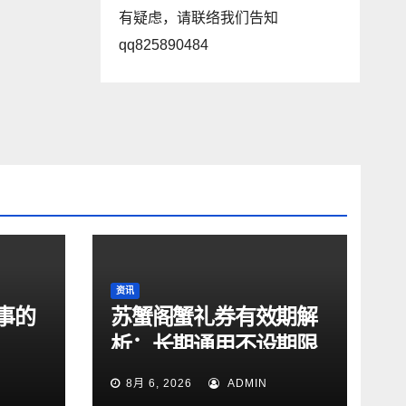
有疑虑，请联络我们告知
qq825890484
资讯
事的
苏蟹阁蟹礼券有效期解
析：长期通用不设期限
8月 6, 2026
ADMIN