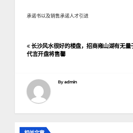
承诺书以及销售承诺人才引进
文
长沙风水很好的楼盘，招商雍山湖有无量
代言开盘将售馨
章
导
航
By
admin