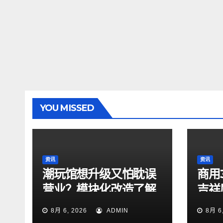
YOU MISSED
资讯
资讯
潮玩馆想升级又怕耽误
商用
营业？模块化改造了解
吉祥
一下
测评
8月 6, 2026
ADMIN
8月 6