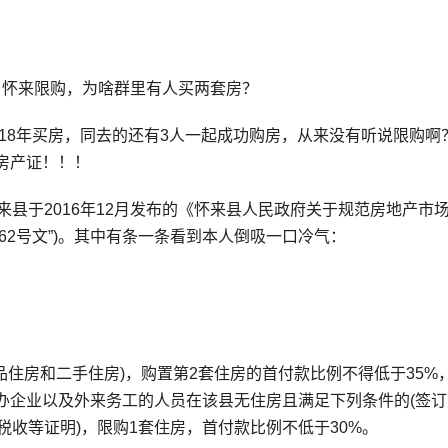
：怀来限购，为啥群里有人买两套房？
18年买房，同去的还有3人一起成功购房，从来没有听说限购啊
房产证！！！
县于2016年12月发布的《怀来县人民政府关于规范房地产市
简称“62号文”)。其中有条一条看到本人倒吸一口冷气：
房和二手住房)，购置第2套住房的首付款比例不得低于35%，
办企业以及外来务工的人员在该县无住房且满足下列条件的(签订
税收等证明)，限购1套住房，首付款比例不低于30%。