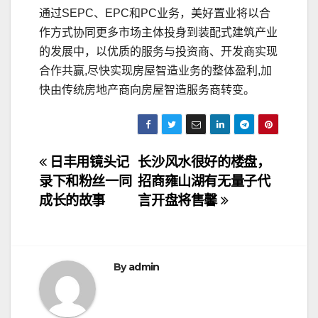
通过SEPC、EPC和PC业务，美好置业将以合
作方式协同更多市场主体投身到装配式建筑产业
的发展中，以优质的服务与投资商、开发商实现
合作共赢,尽快实现房屋智造业务的整体盈利,加
快由传统房地产商向房屋智造服务商转变。
文
日丰用镜头记
长沙风水很好的楼盘，
录下和粉丝一同
招商雍山湖有无量子代
章
成长的故事
言开盘将售馨
导
航
By
admin