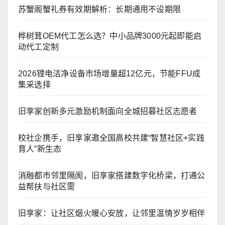
苏蟹阁蟹礼券有效期解析：长期通用不设期限
桦树茸OEM代工怎么选？中小品牌3000元起即能启
动代工定制
2026锂电洁净设备市场增量超12亿元，节能FFU成
集采选择
旧享家创新多元激励机制面向全城招募社区志愿者
校社企携手，旧享家邀全国高校共建“智慧社区+实践
育人”新生态
消融都市邻里隔阂，旧享家搭建数字化桥梁，打通公
益帮扶与社区需
旧享家：让社区烟火暖心安放，让邻里温情岁岁相伴