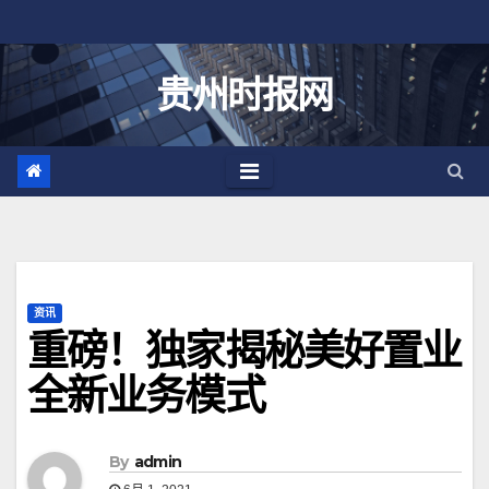
跳
至
内
贵州时报网
容
资讯
重磅！独家揭秘美好置业
全新业务模式
By
admin