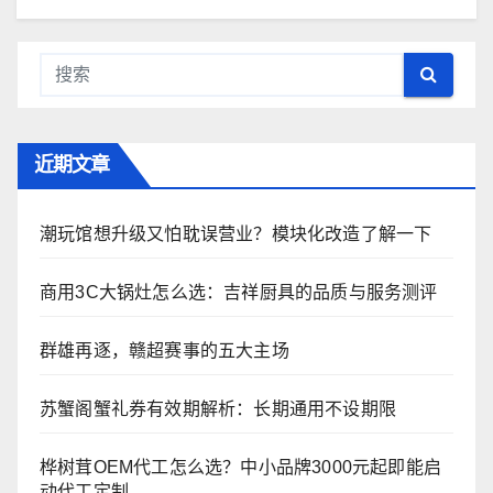
近期文章
潮玩馆想升级又怕耽误营业？模块化改造了解一下
商用3C大锅灶怎么选：吉祥厨具的品质与服务测评
群雄再逐，赣超赛事的五大主场
苏蟹阁蟹礼券有效期解析：长期通用不设期限
桦树茸OEM代工怎么选？中小品牌3000元起即能启
动代工定制