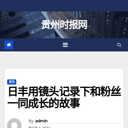
跳
至
内
贵州时报网
容
资讯
日丰用镜头记录下和粉丝
一同成长的故事
By
admin